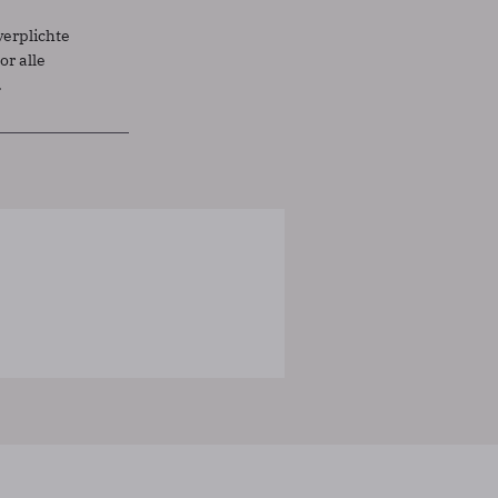
verplichte
r alle
.