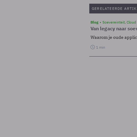
GERELATEERDE ARTIK
Blog
Soevereinteit, Cloud
Van legacy naar soev
Waarom je oude applicat
1 min