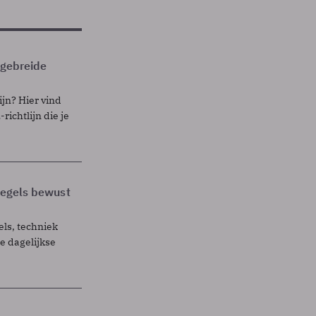
itgebreide
ijn? Hier vind
richtlijn die je
 regels bewust
els, techniek
 dagelijkse