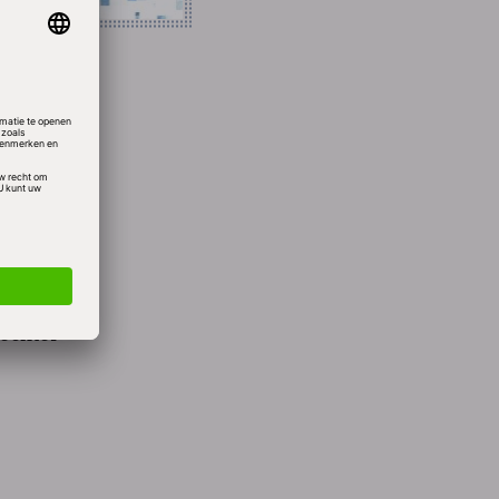
volgens
 11
e gaan.
a’s op
 als
 echter