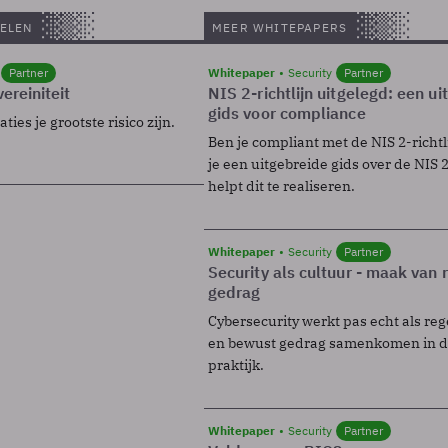
ELEN
MEER WHITEPAPERS
Partner
Whitepaper
Security
Partner
ereiniteit
NIS 2-richtlijn uitgelegd: een u
gids voor compliance
ies je grootste risico zijn.
Ben je compliant met de NIS 2-richtl
je een uitgebreide gids over de NIS 2-
helpt dit te realiseren.
Whitepaper
Security
Partner
Security als cultuur - maak van
gedrag
Cybersecurity werkt pas echt als reg
en bewust gedrag samenkomen in de
praktijk.
Whitepaper
Security
Partner