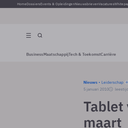
Home
Dossiers
Events & Opleidingen
Nieuwsbrieven
Vacatures
Whitepa
Business
Maatschappij
Tech & Toekomst
Carrière
Nieuws
Leiderschap
5 januari 2010
leestij
Tablet
maart