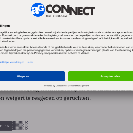
og onduidelijk, maar de Wall Street Journal stelt dat 
e tablet voorzien is van een scherm tussen de 10 en
t het apparaat meer richting laptops dan de iPhone t
 de tablet bedoeld is om films en televisieprogramm
es op te spelen. Daarnaast functioneert het apparaat
edt het toegang tot internet. Apple zelf onthoudt zich
 weigert te reageren op geruchten.
ELEN