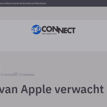
pers
Abonneren
Adverteren
Partners
d 1 minuut
0 reacties
 van Apple verwacht 