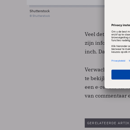
Shutterstock
© Shutterstock
Veel details zijn n
zijn informanten d
inch. Daarmee lijk
Verwacht wordt dat
te bekijken en gam
een e-reader en bi
van commentaar en
GERELATEERDE ARTIK