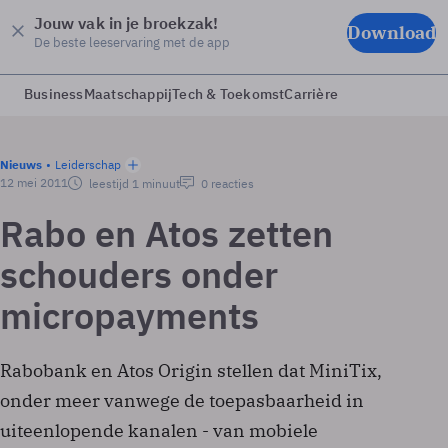
Jouw vak in je broekzak!
Download
De beste leeservaring met de app
Business
Maatschappij
Tech & Toekomst
Carrière
Nieuws
Leiderschap
12 mei 2011
leestijd 1 minuut
0 reacties
Rabo en Atos zetten
schouders onder
micropayments
Rabobank en Atos Origin stellen dat MiniTix,
onder meer vanwege de toepasbaarheid in
uiteenlopende kanalen - van mobiele