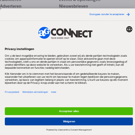
Adverteren
Nieuwsbrieven
Contact
Vacatures
Colofon
Whitepapers
Onze app
Privacyinstellingen
Volg ons
Redactionele partner
Algemene Voorwaarden & Copyrights
Privacy & Cookies