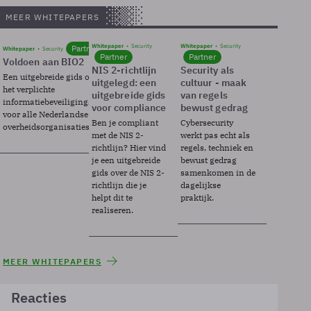
MEER WHITEPAPERS
Whitepaper
Security
Whitepaper
Security
Partner
Whitepaper
Security
Partner
Partner
Voldoen aan BIO2
NIS 2-richtlijn
Security als
Een uitgebreide gids over BIO2,
uitgelegd: een
cultuur - maak
het verplichte
uitgebreide gids
van regels
informatiebeveiligingsframework
voor compliance
bewust gedrag
voor alle Nederlandse
Ben je compliant
Cybersecurity
overheidsorganisaties.
met de NIS 2-
werkt pas echt als
richtlijn? Hier vind
regels, techniek en
je een uitgebreide
bewust gedrag
gids over de NIS 2-
samenkomen in de
richtlijn die je
dagelijkse
helpt dit te
praktijk.
realiseren.
MEER WHITEPAPERS
Reacties