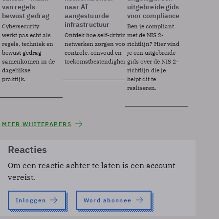
van regels
naar AI
uitgebreide gids
bewust gedrag
aangestuurde
voor compliance
infrastructuur
Cybersecurity
Ben je compliant
werkt pas echt als
Ontdek hoe self-driving
met de NIS 2-
regels, techniek en
netwerken zorgen voor
richtlijn? Hier vind
bewust gedrag
controle, eenvoud en
je een uitgebreide
samenkomen in de
toekomstbestendigheid.
gids over de NIS 2-
dagelijkse
richtlijn die je
praktijk.
helpt dit te
realiseren.
MEER WHITEPAPERS
Reacties
Om een reactie achter te laten is een account
vereist.
Inloggen
Word abonnee