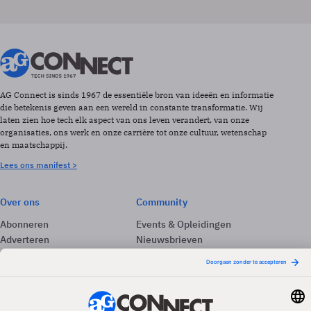
AG Connect is sinds 1967 de essentiële bron van ideeën en informatie
die betekenis geven aan een wereld in constante transformatie. Wij
laten zien hoe tech elk aspect van ons leven verandert, van onze
organisaties, ons werk en onze carrière tot onze cultuur, wetenschap
en maatschappij.
Lees ons manifest >
Over ons
Community
Abonneren
Events & Opleidingen
Adverteren
Nieuwsbrieven
Contact
Vacatures
Colofon
Whitepapers
Onze app
Privacyinstellingen