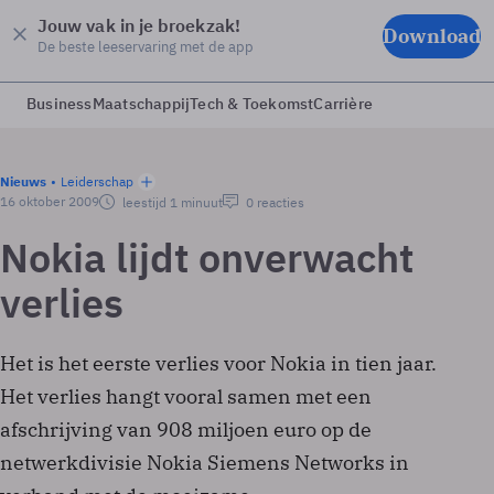
Jouw vak in je broekzak!
Download
De beste leeservaring met de app
Business
Maatschappij
Tech & Toekomst
Carrière
Nieuws
Leiderschap
16 oktober 2009
leestijd 1 minuut
0 reacties
Nokia lijdt onverwacht
verlies
Het is het eerste verlies voor Nokia in tien jaar.
Het verlies hangt vooral samen met een
afschrijving van 908 miljoen euro op de
netwerkdivisie Nokia Siemens Networks in