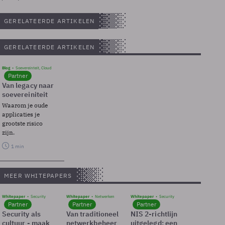
GERELATEERDE ARTIKELEN
GERELATEERDE ARTIKELEN
Blog
Soevereinteit, Cloud
Partner
Van legacy naar
soevereiniteit
Waarom je oude
applicaties je
grootste risico
zijn.
1 min
MEER WHITEPAPERS
Whitepaper
Security
Whitepaper
Netwerken
Whitepaper
Security
Partner
Partner
Partner
Security als
Van traditioneel
NIS 2-richtlijn
cultuur - maak
netwerkbeheer
uitgelegd: een