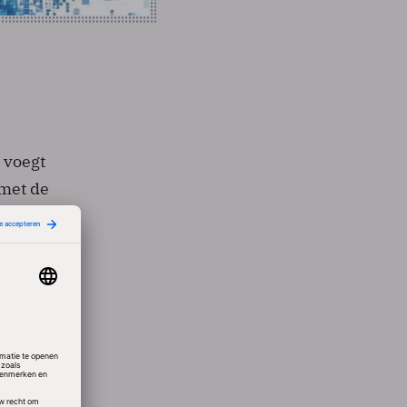
 voegt
 met de
 zou
ftware.
ijf
tig die
n
 per