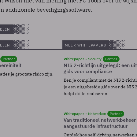
lt Wilson niet van mening met PC Tools over de wijsh
n additionele beveiligingssoftware.
ELEN
ELEN
MEER WHITEPAPERS
Partner
Whitepaper
Security
Partner
ereiniteit
NIS 2-richtlijn uitgelegd: een u
gids voor compliance
ies je grootste risico zijn.
Ben je compliant met de NIS 2-richtl
je een uitgebreide gids over de NIS 2-
helpt dit te realiseren.
Whitepaper
Netwerken
Partner
Van traditioneel netwerkbeheer
aangestuurde infrastructuur
Ontdek hoe self-driving netwerken 