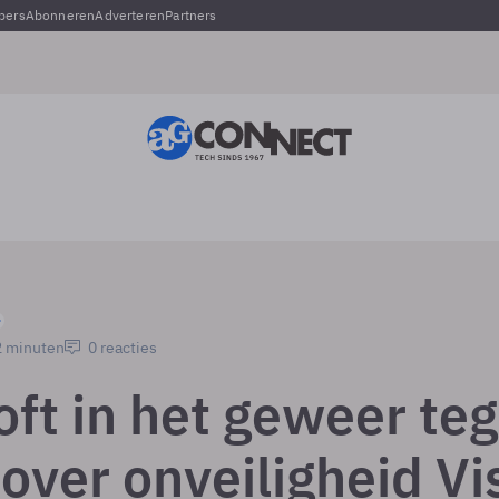
pers
Abonneren
Adverteren
Partners
2 minuten
0 reacties
oft in het geweer te
over onveiligheid Vi