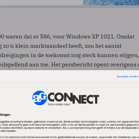
0 waren dat er 586, voor Windows XP 1021. Omdat
 zo'n klein marktaandeel heeft, zou het aantal
dreigingen in de toekomst nog sterk kunnen stijgen,
ilspellend aan toe. Het persbericht opent overigens
Windows Vista nog lang niet immuun is voor online-
t additionele bescherming nodig blijft - zoals je ook
 persbericht van een leverancier van beveiligingsso
Tools laten zich moeilijk interpreteren, omdat het bedr
wat het onder bedreigingen verstaat. Daardoor is
delijk of er ook echt schade is aangebracht, hoe erns
t probleem echt in het besturingssysteem schuilt of i
p het platform. Bovendien zegt de maat bedreigingen