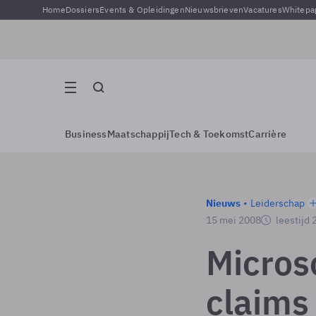
Home
Dossiers
Events & Opleidingen
Nieuwsbrieven
Vacatures
Whitepa
Business
Maatschappij
Tech & Toekomst
Carrière
Nieuws
Leiderschap
15 mei 2008
leestijd 
Micros
claims 