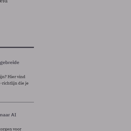
eid
itgebreide
ijn? Hier vind
richtlijn die je
 naar AI
zorgen voor