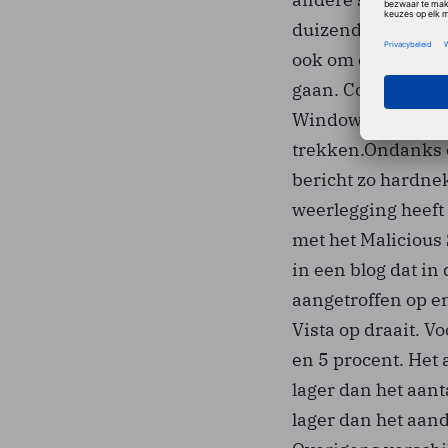
duizend pc's niets 
ook om één pc me
gaan. Conclusies o
Windows-versies zi
trekken.Ondanks d
bericht zo hardnek
weerlegging heeft
met het Malicious
in een blog dat in
aangetroffen op e
Vista op draait. 
en 5 procent. Het 
lager dan het aa
lager dan het aa