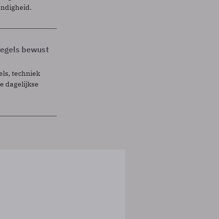
endigheid.
 regels bewust
els, techniek
 dagelijkse