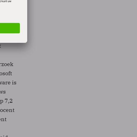
 het
en
re
e
t
erzoek
osoft
ware is
ows
p 7,2
rocent
ent