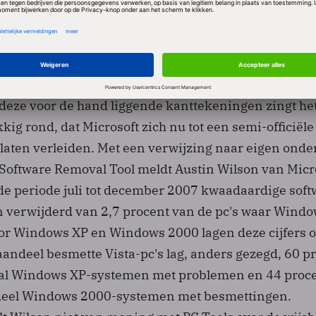
over het aantal pc's dat getroffen is. Theoretisch zou
t 639 bedreigingen op elke duizend computers kunn
ver de veiligheid van Vista in vergelijking met ande
jn op grond van deze cijfers dan ook eigenlijk niet t
eze voor de hand liggende kanttekeningen zingt he
kig rond, dat Microsoft zich nu tot een semi-officiële
 laten verleiden. Met een verwijzing naar eigen ond
 Software Removal Tool meldt Austin Wilson van Micr
 de periode juli tot december 2007 kwaadaardige soft
n verwijderd van 2,7 procent van de pc's waar Wind
Voor Windows XP en Windows 2000 lagen deze cijfers o
aandeel besmette Vista-pc's lag, anders gezegd, 60 p
ntal Windows XP-systemen met problemen en 44 proc
ndeel Windows 2000-systemen met besmettingen.