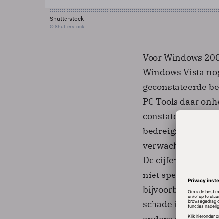
Shutterstock
© Shutterstock
Voor Windows 200
Windows Vista nog
geconstateerde be
PC Tools daar onhe
constatering dat 
bedreigingen en da
verwachten in een
De cijfers van PC 
niet specificeert 
bijvoorbeeld ondui
schade is en of he
andere software o