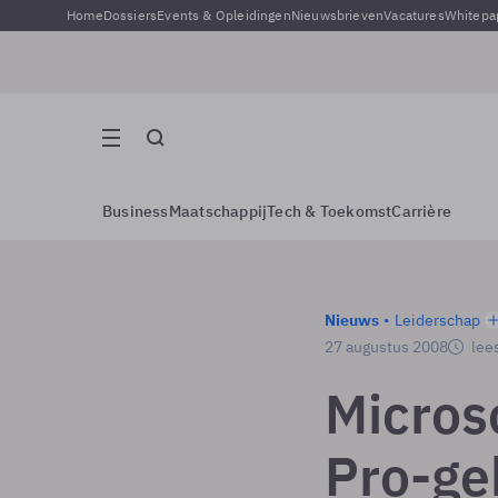
Home
Dossiers
Events & Opleidingen
Nieuwsbrieven
Vacatures
Whitepa
Business
Maatschappij
Tech & Toekomst
Carrière
Nieuws
Leiderschap
27 augustus 2008
lees
Microso
Pro-ge