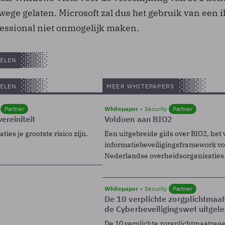
ege gelaten. Microsoft zal dus het gebruik van een il
fessional niet onmogelijk maken.
ELEN
ELEN
MEER WHITEPAPERS
Partner
Whitepaper
Security
Partner
ereiniteit
Voldoen aan BIO2
ies je grootste risico zijn.
Een uitgebreide gids over BIO2, het 
informatiebeveiligingsframework voo
Nederlandse overheidsorganisaties
Whitepaper
Security
Partner
De 10 verplichte zorgplichtmaa
de Cyberbeveiligingswet uitgel
De 10 verplichte zorgplichtmaatreg