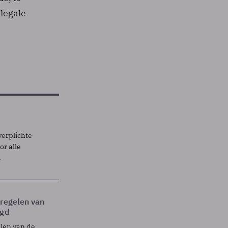
legale
verplichte
r alle
.
tregelen van
egd
elen van de