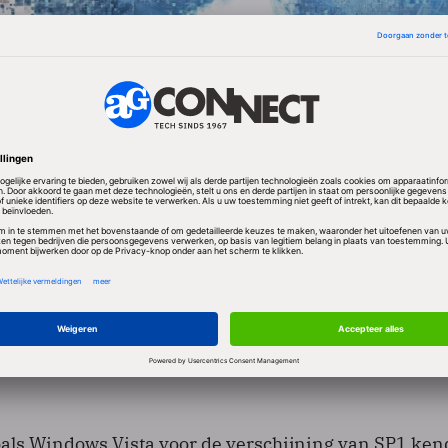
ich deze keer specifiek op Windows XP Professional o
 het besturingssysteem het vaakst illegaal wordt gebr
n gebruikers de meldingen van het Windows Genuin
isme nog handmatig omzeilen. Nu heeft Microsoft 
 gekoppeld aan het accepteren van een
mst (EULA) voor het verkrijgen van updates in het
 zoals Windows Vista voor de verschijning van SP1 kend