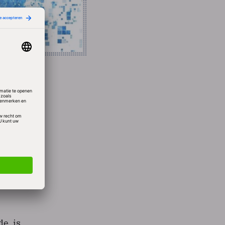
mdat
uikt.
e
de
e, is