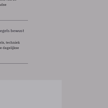
ndse
 regels bewust
els, techniek
 dagelijkse