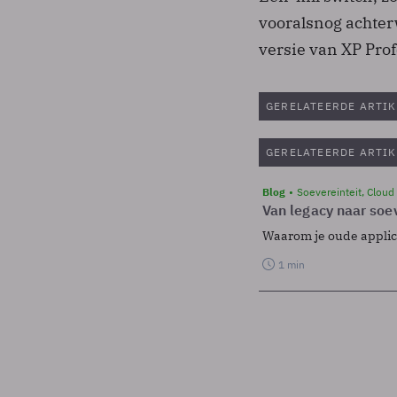
vooralsnog achterw
versie van XP Pro
GERELATEERDE ARTIK
GERELATEERDE ARTIK
Blog
Soevereinteit, Cloud
Van legacy naar soev
Waarom je oude applicat
1 min