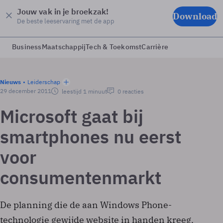
Jouw vak in je broekzak!
Download
De beste leeservaring met de app
Business
Maatschappij
Tech & Toekomst
Carrière
Nieuws
Leiderschap
29 december 2011
leestijd 1 minuut
0 reacties
Microsoft gaat bij
smartphones nu eerst
voor
consumentenmarkt
De planning die de aan Windows Phone-
technologie gewijde website in handen kreeg,