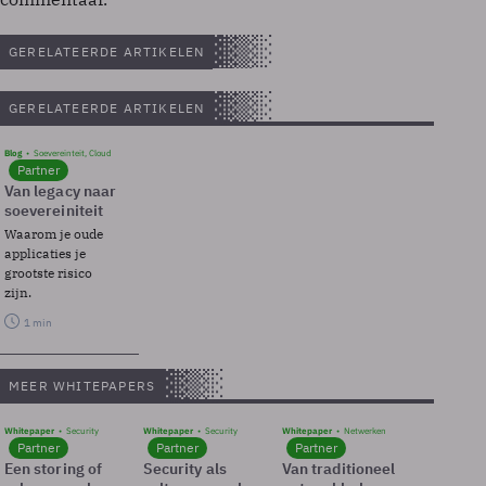
GERELATEERDE ARTIKELEN
GERELATEERDE ARTIKELEN
Blog
Soevereinteit, Cloud
Partner
Van legacy naar
soevereiniteit
Waarom je oude
applicaties je
grootste risico
zijn.
1 min
MEER WHITEPAPERS
Whitepaper
Security
Whitepaper
Security
Whitepaper
Netwerken
Partner
Partner
Partner
Een storing of
Security als
Van traditioneel