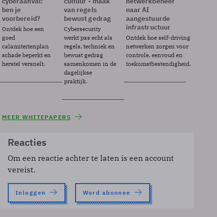
cyberaanval:
cultuur - maak
netwerkbeheer
ben je
van regels
naar AI
voorbereid?
bewust gedrag
aangestuurde
infrastructuur
Ontdek hoe een
Cybersecurity
goed
werkt pas echt als
Ontdek hoe self-driving
calamiteitenplan
regels, techniek en
netwerken zorgen voor
schade beperkt en
bewust gedrag
controle, eenvoud en
herstel versnelt.
samenkomen in de
toekomstbestendigheid.
dagelijkse
praktijk.
MEER WHITEPAPERS
Reacties
Om een reactie achter te laten is een account
vereist.
Inloggen
Word abonnee