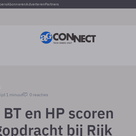
pers
Abonneren
Adverteren
Partners
ijd 1 minuut
0 reacties
, BT en HP scoren
opdracht bij Rijk