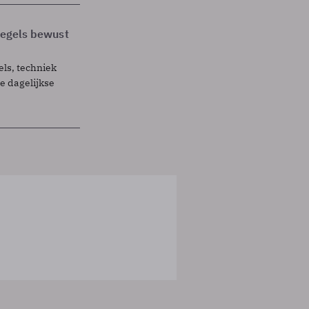
 regels bewust
els, techniek
 dagelijkse