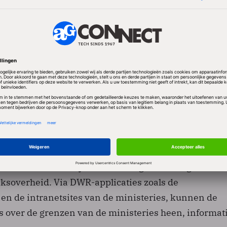
 net als de nu gegunde opdracht, betrekking op het b
tuur van P-Direkt. P-Direkt verzorgt voor de rijksove
 service center de personeels- en salarisadministrat
en rijksbreed personeelssysteem aangelegd dat de n
 rijksambtenaren bedient. Match legt onder andere 
ctuur voor de digitale personeeldossiers aan.
 ook betrokken bij de facilitering van de Digitale
soverheid. Via DWR-applicaties zoals de
 en de intranetsites van de ministeries, kunnen de
 over de grenzen van de ministeries heen, informat