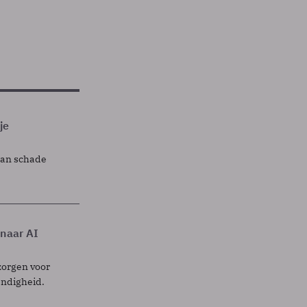
je
lan schade
 naar AI
zorgen voor
endigheid.