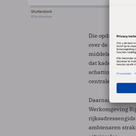
Shutterstock
© Shutterstock
Die opdracht had,
over de infrastruc
middels een shared
dat kader wordt e
schatting 130.000
centrale infrastru
Daarnaast is Match
Werkomgeving Rijk
rijksadressengids
ambtenaren straks