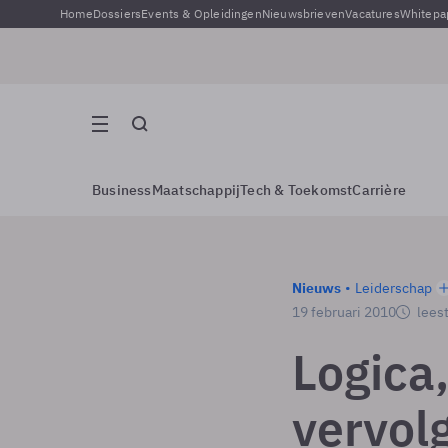
Home
Dossiers
Events & Opleidingen
Nieuwsbrieven
Vacatures
Whitepa
Business
Maatschappij
Tech & Toekomst
Carrière
Nieuws
Leiderschap
19 februari 2010
leest
Logica
vervolg