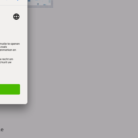
eheer
rheid
ie. In
aar
de
ie