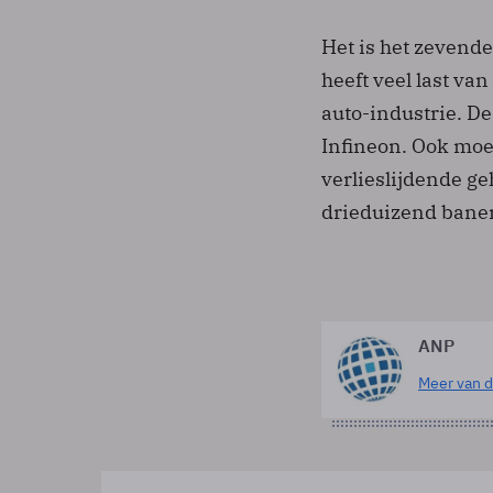
Het is het zevende
heeft veel last va
auto-industrie. De
Infineon. Ook moes
verlieslijdende g
drieduizend banen
ANP
Meer van d