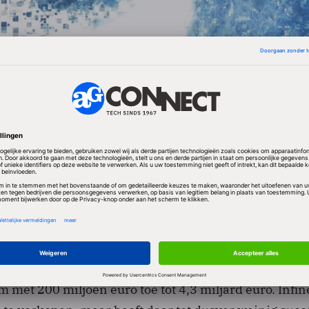
oger uit dan verwacht. Analisten gingen uit van 407 m
eg met 2 procent tot 1,15 miljard euro. Infineon is s
 De omzet in het lopende eerste kwartaal van 2008/2
er uitvallen dan in het vierde kwartaal, aldus Infineo
ordt rekening gehouden met een omzetdaling van 15
kjaar 2007/2008 werd een verlies geleden van 3,1 mi
 met 200 miljoen euro toe tot 4,3 miljard euro. Infi