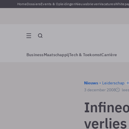
Home
Dossiers
Events & Opleidingen
Nieuwsbrieven
Vacatures
Whitepa
Business
Maatschappij
Tech & Toekomst
Carrière
Nieuws
Leiderschap
3 december 2008
lees
Infineo
verlies