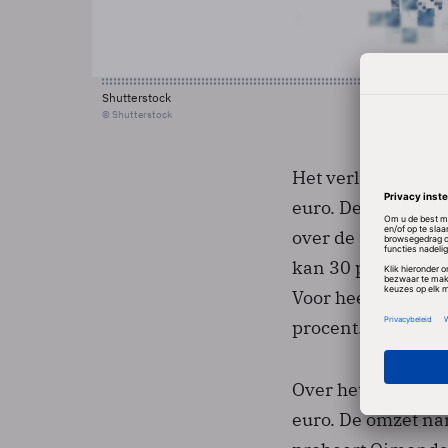
Shutterstock
© Shutterstock
Het verlies valt h
euro. De omzet ste
over de toekomst.
kan 30 procent lag
Voor heel 2009 w
procent.
Over het hele boe
euro. De omzet nam