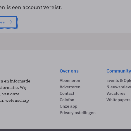
en is een account vereist.
nee
Over ons
Community
Abonneren
Events & Opl
ën en informatie
Adverteren
Nieuwsbriev
sformatie. Wij
Contact
Vacatures
t, van onze
Colofon
Whitepapers
uur, wetenschap
Onze app
Privacyinstellingen