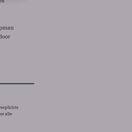
es
topman
 door
verplichte
r alle
.