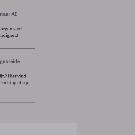
 naar AI
zorgen voor
endigheid.
itgebreide
ijn? Hier vind
richtlijn die je