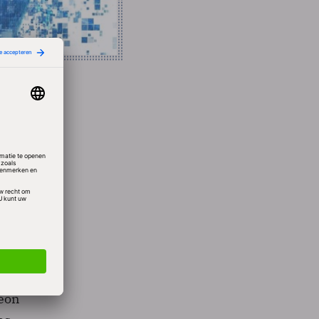
iljoen
omber
009
n.
ljard
neon