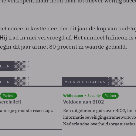
te verkopen, maar heeft daar tot dusver weinig succ
het concern kostten eerder dit jaar de kop van oud-
Hij trad in mei vervroegd af. Het aandeel Infineon is
begin dit jaar al met 80 procent in waarde gedaald.
ELEN
ELEN
MEER WHITEPAPERS
Partner
Whitepaper
Security
Partner
ereiniteit
Voldoen aan BIO2
ies je grootste risico zijn.
Een uitgebreide gids over BIO2, het 
informatiebeveiligingsframework voo
Nederlandse overheidsorganisaties