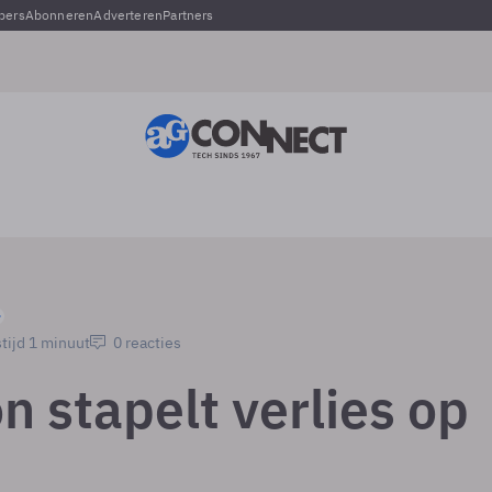
pers
Abonneren
Adverteren
Partners
tijd 1 minuut
0 reacties
n stapelt verlies op