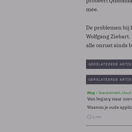
probeert Qimonda 
mee.
De problemen bij 
Wolfgang Ziebart. 
alle onrust sinds 
GERELATEERDE ARTIK
GERELATEERDE ARTIK
Blog
Soevereinteit, Cloud
Van legacy naar soev
Waarom je oude applicat
1 min