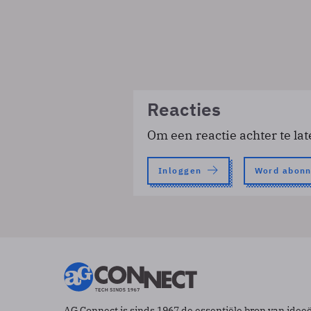
Reacties
Om een reactie achter te lat
Inloggen
Word abon
AG Connect is sinds 1967 de essentiële bron van idee