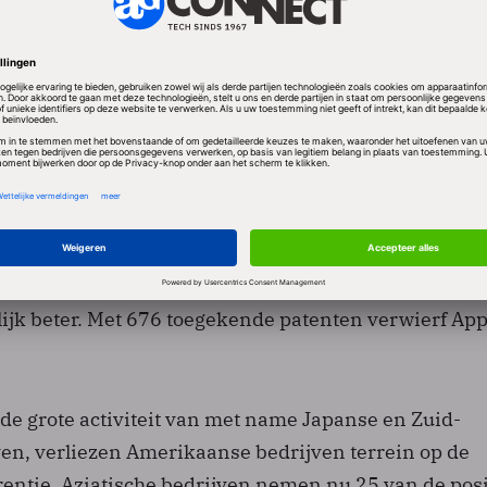
se IT-bedrijven scoren slecht
een aantal vooraanstaande Amerikaanse IT-bedrijven
2011 minder patenten scoorden dan in 2010. Microso
n minder toegekend, en bleef steken op 2311 stuks. I
nten minder dan in 2010, en kreeg er nu 1244 toeg
 patenten 172 minder dan in 2010. Cisco bleef stek
an in 2010. En Oracle verdween uit de top 50, wat
t ten minste 123 patenten minder kreeg dan in 2010.
lijk beter. Met 676 toegekende patenten verwierf Ap
de grote activiteit van met name Japanse en Zuid-
en, verliezen Amerikaanse bedrijven terrein op de
rentie. Aziatische bedrijven nemen nu 25 van de posi