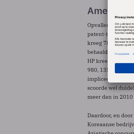
Amerikaan
Opvallend is dat 
patent-top 50 in 
kreeg 783 patente
behaalde 409 pate
HP kreeg met 1308
980, 135 minder d
impliceert dat he
scoorde wel duide
meer dan in 2010
Daardoor, en door 
Koreaanse bedrijv
Aziatische concur