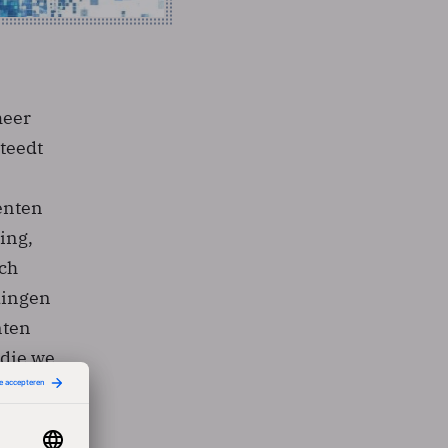
meer
teedt
tenten
ing,
rch
dingen
nten
 die we
8000