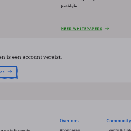
praktijk.
MEER WHITEPAPERS
en is een account vereist.
nee
Over ons
Community
Abonneren
Events & Opl
ën en informatie