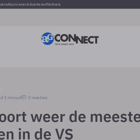
pers
Abonneren
Adverteren
Partners
jd 1 minuut
0 reacties
oort weer de meest
en in de VS