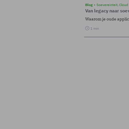
Blog
Soevereinteit, Cloud
Van legacy naar soev
Waarom je oude applicat
1 min