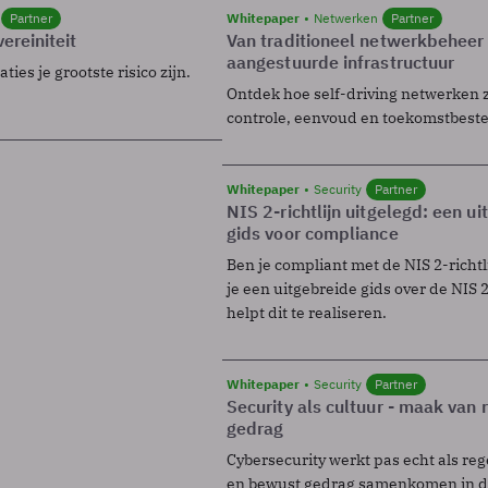
Partner
Whitepaper
Netwerken
Partner
ereiniteit
Van traditioneel netwerkbeheer
aangestuurde infrastructuur
ies je grootste risico zijn.
Ontdek hoe self-driving netwerken 
controle, eenvoud en toekomstbest
Whitepaper
Security
Partner
NIS 2-richtlijn uitgelegd: een u
gids voor compliance
Ben je compliant met de NIS 2-richtl
je een uitgebreide gids over de NIS 2-
helpt dit te realiseren.
Whitepaper
Security
Partner
Security als cultuur - maak van
gedrag
Cybersecurity werkt pas echt als reg
en bewust gedrag samenkomen in de