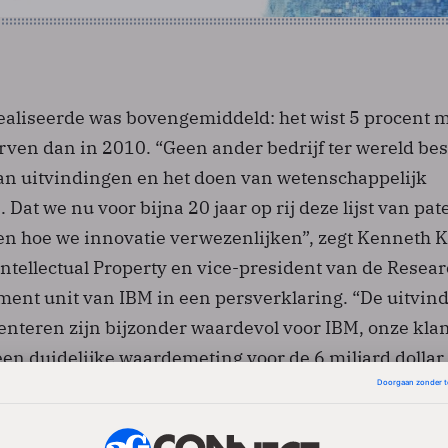
realiseerde was bovengemiddeld: het wist 5 procent 
rven dan in 2010. “Geen ander bedrijf ter wereld bes
an uitvindingen en het doen van wetenschappelijk
 Dat we nu voor bijna 20 jaar op rij deze lijst van pa
ien hoe we innovatie verwezenlijken”, zegt Kenneth K
ntellectual Property en vice-president van de Resea
ent unit van IBM in een persverklaring. “De uitvin
tenteren zijn bijzonder waardevol voor IBM, onze kla
een duidelijke waardemeting voor de 6 miljard dollar
earch & Ontwikkeling besteden.” IBM heeft meer dan 
het werk.