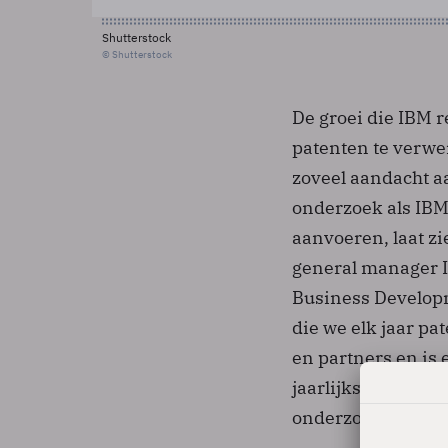
Shutterstock
© Shutterstock
De groei die IBM 
patenten te verwe
zoveel aandacht a
onderzoek als IBM.
aanvoeren, laat z
general manager I
Business Developm
die we elk jaar pa
en partners en is 
jaarlijks aan Res
onderzoekers aan 