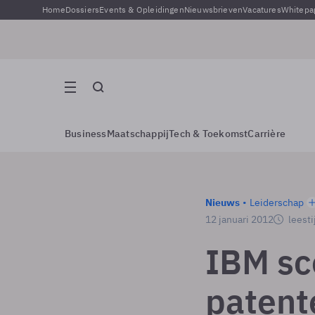
Home
Dossiers
Events & Opleidingen
Nieuwsbrieven
Vacatures
Whitepa
Business
Maatschappij
Tech & Toekomst
Carrière
Nieuws
Leiderschap
12 januari 2012
leesti
IBM sc
patent