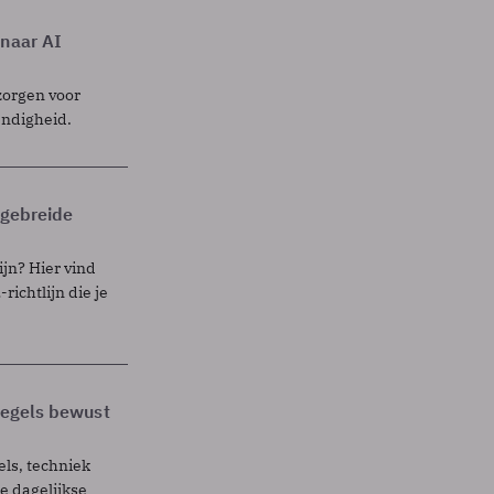
 naar AI
zorgen voor
endigheid.
itgebreide
ijn? Hier vind
richtlijn die je
 regels bewust
els, techniek
 dagelijkse