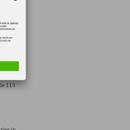
er
 in de
ft
ntel
ekend.
en op
 Apple
ple 113
ties in