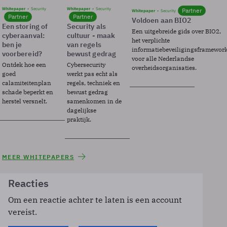
Whitepaper
Security
Whitepaper
Security
Partner
Whitepaper
Security
Partner
Partner
Voldoen aan BIO2
Een storing of
Security als
Een uitgebreide gids over BIO2,
cyberaanval:
cultuur - maak
het verplichte
ben je
van regels
informatiebeveiligingsframewor
voorbereid?
bewust gedrag
voor alle Nederlandse
Ontdek hoe een
Cybersecurity
overheidsorganisaties.
goed
werkt pas echt als
calamiteitenplan
regels, techniek en
schade beperkt en
bewust gedrag
herstel versnelt.
samenkomen in de
dagelijkse
praktijk.
MEER WHITEPAPERS
Reacties
Om een reactie achter te laten is een account
vereist.