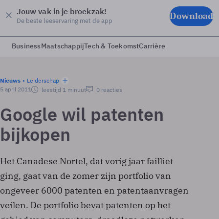
Jouw vak in je broekzak!
Download
De beste leeservaring met de app
Business
Maatschappij
Tech & Toekomst
Carrière
Nieuws
Leiderschap
5 april 2011
leestijd 1 minuut
0 reacties
Google wil patenten
bijkopen
Het Canadese Nortel, dat vorig jaar failliet
ging, gaat van de zomer zijn portfolio van
ongeveer 6000 patenten en patentaanvragen
veilen. De portfolio bevat patenten op het