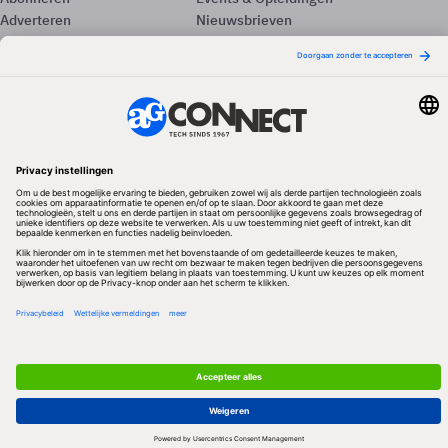
Adverteren
Nieuwsbrieven
Contact
Vacatures
Colofon
Whitepapers
Onze app
Privacyinstellingen
Volg ons
Redactionele partner
Algemene Voorwaarden & Copyrights
Privacy & Cookies