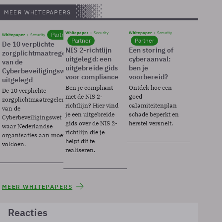
MEER WHITEPAPERS
Whitepaper
Security
Whitepaper
Security
Partner
Whitepaper
Security
Partner
Partner
De 10 verplichte
NIS 2-richtlijn
Een storing of
zorgplichtmaatregelen
uitgelegd: een
cyberaanval:
van de
uitgebreide gids
ben je
Cyberbeveiligingswet
voor compliance
voorbereid?
uitgelegd
Ben je compliant
Ontdek hoe een
De 10 verplichte
met de NIS 2-
goed
zorgplichtmaatregelen
richtlijn? Hier vind
calamiteitenplan
van de
je een uitgebreide
schade beperkt en
Cyberbeveiligingswet
gids over de NIS 2-
herstel versnelt.
waar Nederlandse
richtlijn die je
organisaties aan moeten
helpt dit te
voldoen.
realiseren.
MEER WHITEPAPERS
Reacties