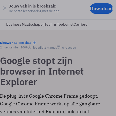
Jouw vak in je broekzak!
Download
De beste leeservaring met de app
Business
Maatschappij
Tech & Toekomst
Carrière
Nieuws
Leiderschap
24 september 2009
leestijd 1 minuut
0 reacties
Google stopt zijn
browser in Internet
Explorer
De plug-in is Google Chrome Frame gedoopt.
Google Chrome Frame werkt op alle gangbare
versies van Internet Explorer, ook op het