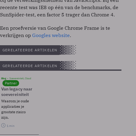
bij de verwerkingssnelheid van JavaScripts. Bij een
recente test was IE8 op één van de benchmarks, de
SunSpider-test, een factor 5 trager dan Chrome 4.
Een proefversie van Google Chrome Frame is te
verkrijgen op
Googles website
.
GERELATEERDE ARTIKELEN
GERELATEERDE ARTIKELEN
Blog
Soevereinteit, Cloud
Partner
Van legacy naar
soevereiniteit
Waarom je oude
applicaties je
grootste risico
zijn.
1 min