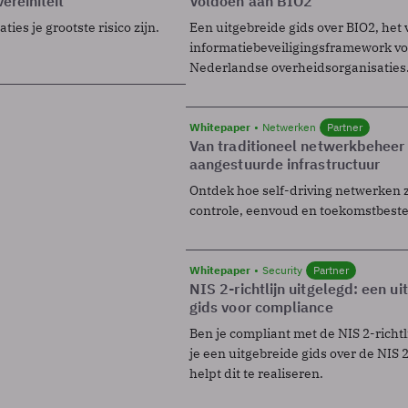
ereiniteit
Voldoen aan BIO2
ies je grootste risico zijn.
Een uitgebreide gids over BIO2, het 
informatiebeveiligingsframework voo
Nederlandse overheidsorganisaties
Whitepaper
Netwerken
Partner
Van traditioneel netwerkbeheer
aangestuurde infrastructuur
Ontdek hoe self-driving netwerken 
controle, eenvoud en toekomstbest
Whitepaper
Security
Partner
NIS 2-richtlijn uitgelegd: een u
gids voor compliance
Ben je compliant met de NIS 2-richtl
je een uitgebreide gids over de NIS 2-
helpt dit te realiseren.