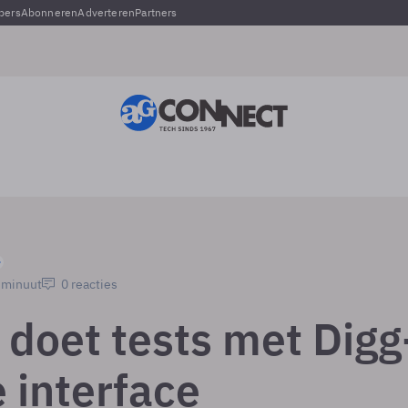
pers
Abonneren
Adverteren
Partners
1 minuut
0 reacties
 doet tests met Digg
 interface