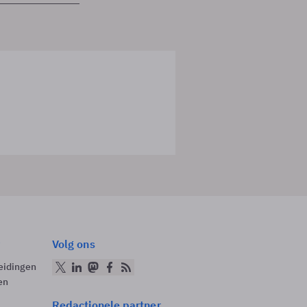
Volg ons
eidingen
en
Redactionele partner