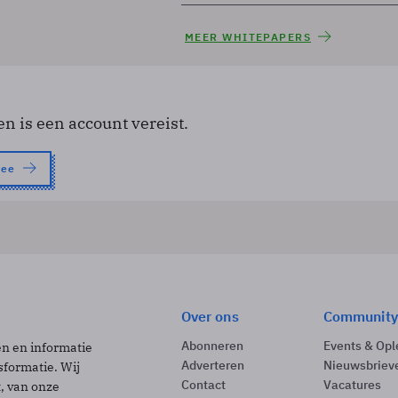
MEER WHITEPAPERS
en is een account vereist.
nee
Over ons
Community
Abonneren
Events & Opl
ën en informatie
Adverteren
Nieuwsbriev
sformatie. Wij
Contact
Vacatures
t, van onze