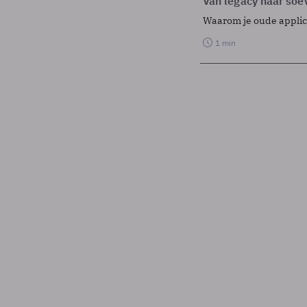
Van legacy naar soev
Waarom je oude applicat
1 min