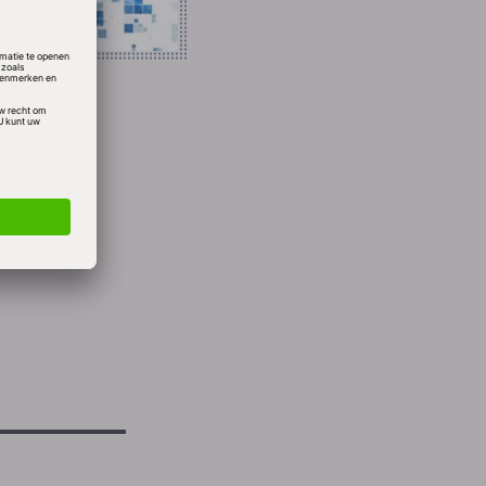
assen
 Labs
en
dat