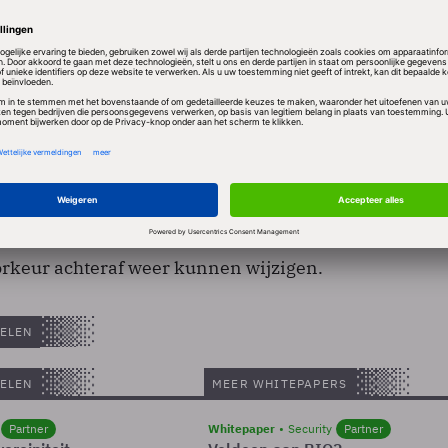
kelijk de ranking van zijn zoekresultaten gaat aanp
orkeuren van de zoekers zelf, is onduidelijk. Google
e al sinds vorig jaar, maar in eerste instantie werd
leen op inidvidueel niveau opgeslagen. Nieuw is ook 
rkeur achteraf weer kunnen wijzigen.
ELEN
ELEN
MEER WHITEPAPERS
Partner
Whitepaper
Security
Partner