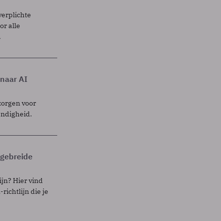
verplichte
r alle
.
 naar AI
zorgen voor
endigheid.
itgebreide
ijn? Hier vind
richtlijn die je