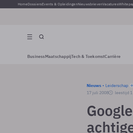
Home
Dossiers
Events & Opleidingen
Nieuwsbrieven
Vacatures
Whitepa
Business
Maatschappij
Tech & Toekomst
Carrière
Nieuws
Leiderschap
17 juli 2008
leestijd 
Google
achtige