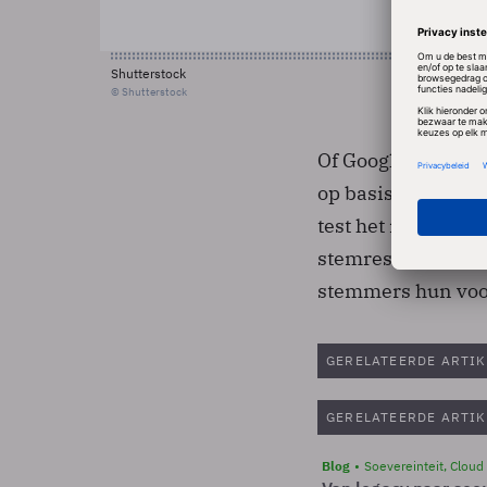
Shutterstock
© Shutterstock
Of Google daadwer
op basis van de vo
test het mechanism
stemresultaten al
stemmers hun voo
GERELATEERDE ARTIK
GERELATEERDE ARTIK
Blog
Soevereinteit, Cloud