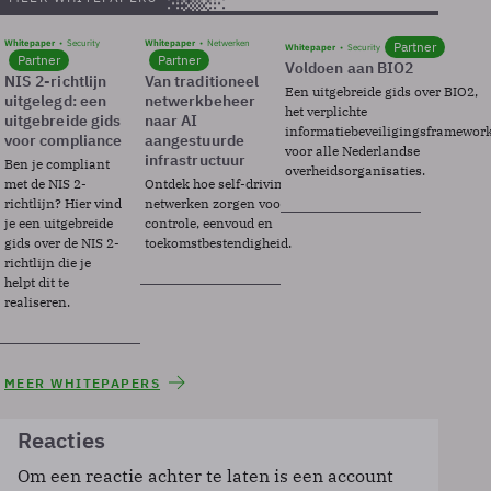
Whitepaper
Security
Whitepaper
Netwerken
Partner
Whitepaper
Security
Partner
Partner
Voldoen aan BIO2
NIS 2-richtlijn
Van traditioneel
Een uitgebreide gids over BIO2,
uitgelegd: een
netwerkbeheer
het verplichte
uitgebreide gids
naar AI
informatiebeveiligingsframewor
voor compliance
aangestuurde
voor alle Nederlandse
infrastructuur
Ben je compliant
overheidsorganisaties.
met de NIS 2-
Ontdek hoe self-driving
richtlijn? Hier vind
netwerken zorgen voor
je een uitgebreide
controle, eenvoud en
gids over de NIS 2-
toekomstbestendigheid.
richtlijn die je
helpt dit te
realiseren.
MEER WHITEPAPERS
Reacties
Om een reactie achter te laten is een account