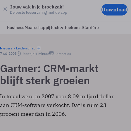
Jouw vak in je broekzak!
Download
De beste leeservaring met de app
Business
Maatschappij
Tech & Toekomst
Carrière
Nieuws
Leiderschap
7 juli 2008
leestijd 1 minuut
0 reacties
Gartner: CRM-markt
blijft sterk groeien
In totaal werd in 2007 voor 8,09 miljard dollar
aan CRM-software verkocht. Dat is ruim 23
procent meer dan in 2006.