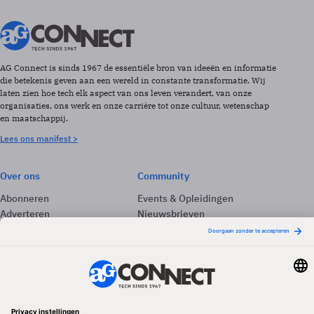
AG Connect is sinds 1967 de essentiële bron van ideeën en informatie
die betekenis geven aan een wereld in constante transformatie. Wij
laten zien hoe tech elk aspect van ons leven verandert, van onze
organisaties, ons werk en onze carrière tot onze cultuur, wetenschap
en maatschappij.
Lees ons manifest >
Over ons
Community
Abonneren
Events & Opleidingen
Adverteren
Nieuwsbrieven
Contact
Vacatures
Colofon
Whitepapers
Onze app
Privacyinstellingen
Volg ons