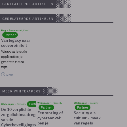
GERELATEERDE ARTIKELEN
GERELATEERDE ARTIKELEN
Blog
Soevereinteit, Cloud
Partner
Van legacy naar
soevereiniteit
Waarom je oude
applicaties je
grootste risico
zijn.
1 min
MEER WHITEPAPERS
Whitepaper
Security
Whitepaper
Security
Partner
Whitepaper
Security
Partner
Partner
De 10 verplichte
Een storing of
Security als
zorgplichtmaatregelen
cyberaanval:
cultuur - maak
van de
ben je
van regels
Cyberbeveiligingswet