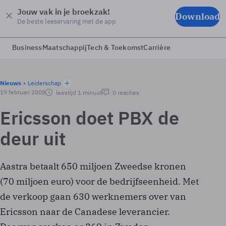
Jouw vak in je broekzak!
Download
De beste leeservaring met de app
Business
Maatschappij
Tech & Toekomst
Carrière
Nieuws
Leiderschap
19 februari 2008
leestijd 1 minuut
0 reacties
Ericsson doet PBX de
deur uit
Aastra betaalt 650 miljoen Zweedse kronen
(70 miljoen euro) voor de bedrijfseenheid. Met
de verkoop gaan 630 werknemers over van
Ericsson naar de Canadese leverancier.