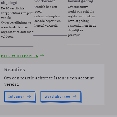
voorbereid?
bewust gedrag
uitgelegd
Ontdek hoe een
Cybersecurity
De 10 verplichte
goed
werkt pas echt als
zorgplichtmaatregelen
calamiteitenplan
regels, techniek en
van de
schade beperkt en
bewust gedrag
Cyberbeveiligingswet
herstel versnelt.
samenkomen in de
waar Nederlandse
dagelijkse
organisaties aan moeten
praktijk.
voldoen.
MEER WHITEPAPERS
Reacties
Om een reactie achter te laten is een account
vereist.
Inloggen
Word abonnee