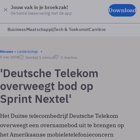
Jouw vak in je broekzak!
Download
De beste leeservaring met de app
Business
Maatschappij
Tech & Toekomst
Carrière
Nieuws
Leiderschap
5 mei 2008
leestijd 1 minuut
0 reacties
'Deutsche Telekom
overweegt bod op
Sprint Nextel'
Het Duitse telecombedrijf Deutsche Telekom
overweegt een overnamebod uit te brengen op
het Amerikaanse mobieletelefonieconcern