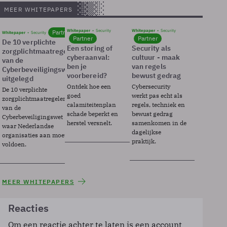
MEER WHITEPAPERS
Whitepaper
Security
Whitepaper
Security
Partner
Whitepaper
Security
Partner
Partner
De 10 verplichte
Een storing of
Security als
zorgplichtmaatregelen
cyberaanval:
cultuur - maak
van de
ben je
van regels
Cyberbeveiligingswet
voorbereid?
bewust gedrag
uitgelegd
Ontdek hoe een
Cybersecurity
De 10 verplichte
goed
werkt pas echt als
zorgplichtmaatregelen
calamiteitenplan
regels, techniek en
van de
schade beperkt en
bewust gedrag
Cyberbeveiligingswet
herstel versnelt.
samenkomen in de
waar Nederlandse
dagelijkse
organisaties aan moeten
praktijk.
voldoen.
MEER WHITEPAPERS
Reacties
Om een reactie achter te laten is een account