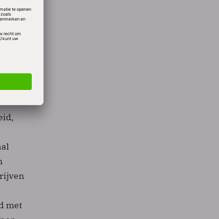
afie en
d van
kunnen
ets.
eid,
aal
n
rijven
nd met