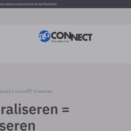
pers
Abonneren
Adverteren
Partners
estijd 1 minuut
0 reacties
raliseren =
iseren