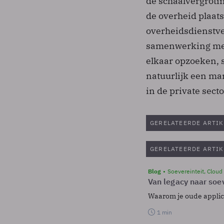
de schaalvergroti
de overheid plaat
overheidsdienstve
samenwerking met
elkaar opzoeken,
natuurlijk een mar
in de private secto
GERELATEERDE ARTIK
GERELATEERDE ARTIK
Blog
Soevereinteit, Cloud
Van legacy naar soev
Waarom je oude applicat
1 min