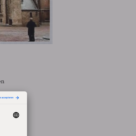
en
 een
data
or
aken
reld