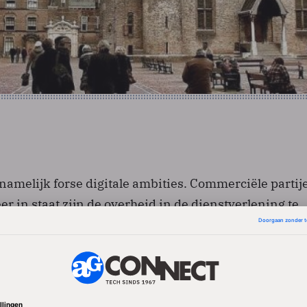
namelijk forse digitale ambities. Commerciële partij
r in staat zijn de overheid in de dienstverlening te
wel taken (gedeeltelijk) over te nemen. Tevens is er
 en meer sociale netwerken, digitale platformen en 
r zowel dienstverlening in de publieke als private sect
Is het faciliteren dan wel overnemen van overheidst
n nieuw fenomeen? In zijn geheel niet. In de oude we