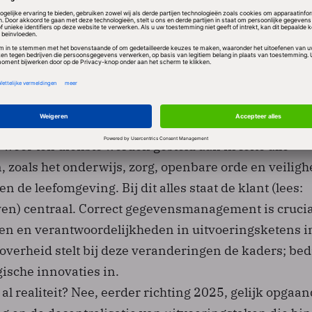
al bij overheidstaken als posterijen, telefonie, telegr
unctie.
n deze digitale tijd versneld door het open-databelei
ij deze data­sets­ beschikbaar stelt voor hergebruik.
ken bedrijven over meer en meer overheidsdata en 
et eigen data en/of slimme combinaties tussen datas
weer ten dienste worden gesteld aan in feite alle
 zoals het onderwijs, zorg, openbare orde en veiligh
 de leefomgeving. Bij dit alles staat de klant (lees:
ven) centraal. Correct gegevensmanagement is cruci
aken en verantwoordelijkheden in uitvoeringsketens i
overheid stelt bij deze veranderingen de kaders; bed
ische innovaties in.
7 al realiteit? Nee, eerder richting 2025, gelijk opgaa