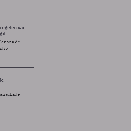
tregelen van
egd
elen van de
ndse
je
lan schade