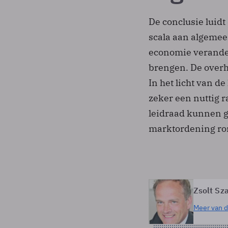
De conclusie luidt
scala aan algemee
economie verander
brengen. De overhe
In het licht van 
zeker een nuttig r
leidraad kunnen g
marktordening ro
Zsolt Sz
Meer van d