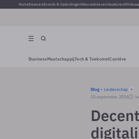
Home
Dossiers
Events & Opleidingen
Nieuwsbrieven
Vacatures
Whitepa
Business
Maatschappij
Tech & Toekomst
Carrière
Blog
Leiderschap
15 september 2016
le
Decent
digital