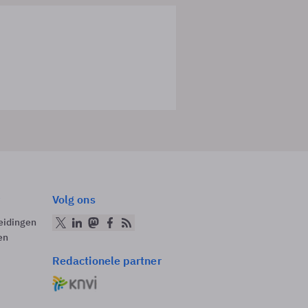
Volg ons
eidingen
en
Redactionele partner