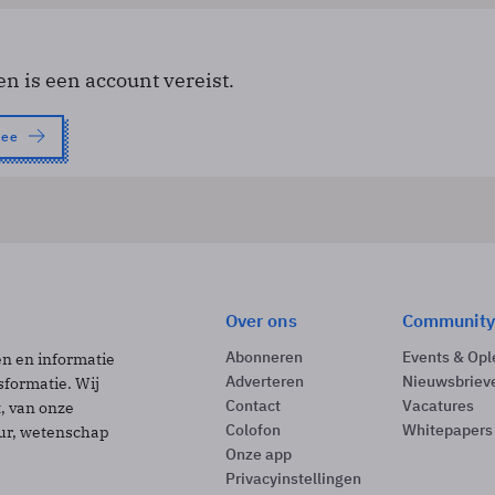
en is een account vereist.
nee
Over ons
Community
Abonneren
Events & Opl
ën en informatie
Adverteren
Nieuwsbriev
sformatie. Wij
Contact
Vacatures
t, van onze
Colofon
Whitepapers
uur, wetenschap
Onze app
Privacyinstellingen