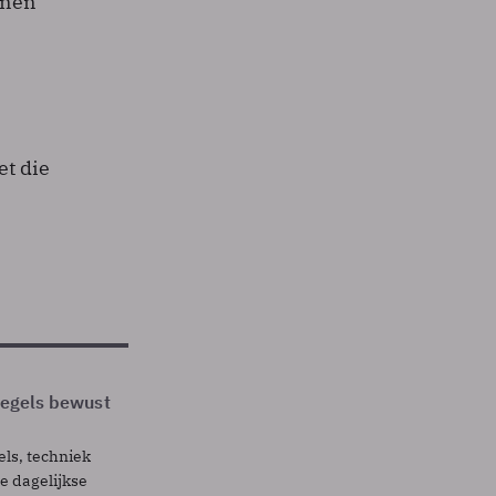
nnen
s
et die
 regels bewust
els, techniek
 dagelijkse