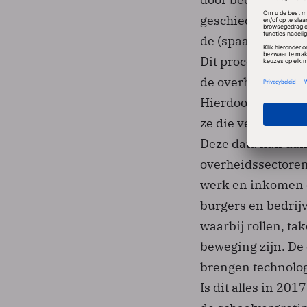
geschiedde dit ook 
de (spaar)bankenf
Dit proces wordt i
de overheid, waarb
Hierdoor beschik
ze die verrijken m
Deze data kan dan 
overheidssectoren,
werk en inkomen en
burgers en bedrij
waarbij rollen, t
beweging zijn. De 
brengen technolog
Is dit alles in 201