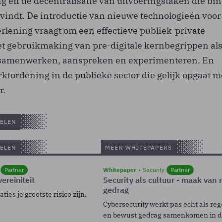
ng en de decentralisatie van uitvoeringstaken die bi
svindt. De introductie van nieuwe technologieën voor
rlening vraagt om een effectieve publiek-private
 gebruikmaking van pre-digitale kernbegrippen al
 ­samenwerken, aanspreken en experimenteren. En
ktordening in de publieke sector die gelijk opgaat m
r.
ELEN
ELEN
MEER WHITEPAPERS
Partner
Whitepaper
Security
Partner
ereiniteit
Security als cultuur - maak van
gedrag
ies je grootste risico zijn.
Cybersecurity werkt pas echt als reg
en bewust gedrag samenkomen in de