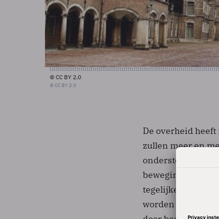
© CC BY 2.0
© CC BY 2.0
De overheid heeft 
zullen meer en mee
ondersteunen dan 
beweging dat meer
tegelijkertijd voo
worden gebruikt. 
door bedrijven ee