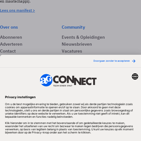
en maatschappij.
Lees ons manifest >
Over ons
Community
Abonneren
Events & Opleidingen
Adverteren
Nieuwsbrieven
Contact
Vacatures
Colofon
Whitepapers
Onze app
Privacyinstellingen
Volg ons
Redactionele partner