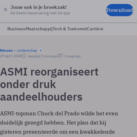
Jouw vak in je broekzak!
Download
De beste leeservaring met de app
Business
Maatschappij
Tech & Toekomst
Carrière
Nieuws
Leiderschap
29 april 2008
leestijd 3 minuten
0 reacties
ASMI reorganiseert
onder druk
aandeelhouders
ASMI-topman Chuck del Prado wilde het even
duidelijk gezegd hebben. Het plan dat hij
gisteren presenteerde om een kwakkelende