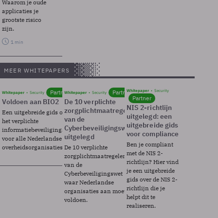
Waarom je oude
applicaties je
grootste risico
zijn.
1 min
MEER WHITEPAPERS
Whitepaper
Security
Partner
Partner
Whitepaper
Security
Whitepaper
Security
Partner
Voldoen aan BIO2
De 10 verplichte
NIS 2-richtlijn
zorgplichtmaatregelen
Een uitgebreide gids over BIO2,
uitgelegd: een
van de
het verplichte
uitgebreide gids
Cyberbeveiligingswet
informatiebeveiligingsframework
voor compliance
uitgelegd
voor alle Nederlandse
Ben je compliant
overheidsorganisaties.
De 10 verplichte
met de NIS 2-
zorgplichtmaatregelen
richtlijn? Hier vind
van de
je een uitgebreide
Cyberbeveiligingswet
gids over de NIS 2-
waar Nederlandse
richtlijn die je
organisaties aan moeten
helpt dit te
voldoen.
realiseren.