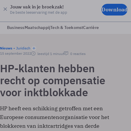
Jouw vak in je broekzak!
Download
De beste leeservaring met de app
Business
Maatschappij
Tech & Toekomst
Carrière
Nieuws
Juridisch
15 september 2022
leestijd 1 minuut
0 reacties
HP-klanten hebben
recht op compensatie
voor inktblokkade
HP heeft een schikking getroffen met een
Europese consumentenorganisatie voor het
blokkeren van inktcartridges van derde