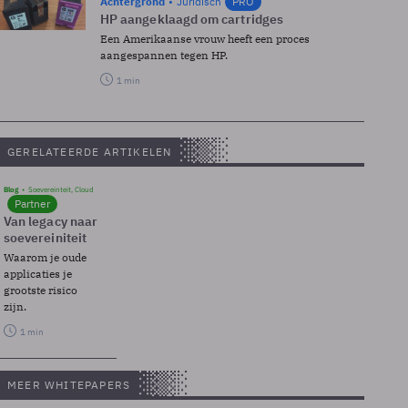
Achtergrond
Juridisch
PRO
HP aangeklaagd om cartridges
Een Amerikaanse vrouw heeft een proces
aangespannen tegen HP.
1 min
GERELATEERDE ARTIKELEN
Blog
Soevereinteit, Cloud
Partner
Van legacy naar
soevereiniteit
Waarom je oude
applicaties je
grootste risico
zijn.
1 min
MEER WHITEPAPERS