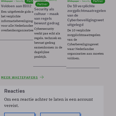
Whitepaper
Security
Partner
Partner
Whitepaper
Security
Whitepaper
Security
Partner
Voldoen aan BIO2
De 10 verplichte
Security als
zorgplichtmaatregelen
Een uitgebreide gids over BIO2,
cultuur - maak
van de
het verplichte
van regels
Cyberbeveiligingswet
informatiebeveiligingsframework
bewust gedrag
uitgelegd
voor alle Nederlandse
Cybersecurity
overheidsorganisaties.
De 10 verplichte
werkt pas echt als
zorgplichtmaatregelen
regels, techniek en
van de
bewust gedrag
Cyberbeveiligingswet
samenkomen in de
waar Nederlandse
dagelijkse
organisaties aan moeten
praktijk.
voldoen.
MEER WHITEPAPERS
Reacties
Om een reactie achter te laten is een account
vereist.