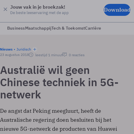
Jouw vak in je broekzak!
Download
De beste leeservaring met de app
Business
Maatschappij
Tech & Toekomst
Carrière
Nieuws
Juridisch
23 augustus 2018
leestijd 1 minuut
0 reacties
Australië wil geen
Chinese techniek in 5G-
netwerk
De angst dat Peking meegluurt, heeft de
Australische regering doen besluiten bij het
nieuwe 5G-netwerk de producten van Huawei