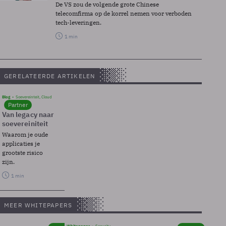
De VS zou de volgende grote Chinese
telecomfirma op de korrel nemen voor verboden
tech-leveringen.
1 min
GERELATEERDE ARTIKELEN
Blog
Soevereinteit, Cloud
Partner
Van legacy naar
soevereiniteit
Waarom je oude
applicaties je
grootste risico
zijn.
1 min
MEER WHITEPAPERS