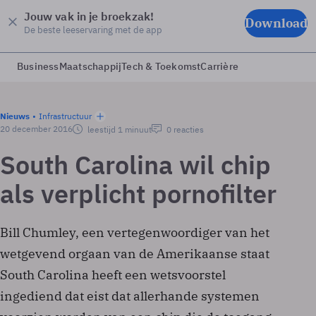
Jouw vak in je broekzak!
Download
De beste leeservaring met de app
Business
Maatschappij
Tech & Toekomst
Carrière
Nieuws
Infrastructuur
20 december 2016
leestijd 1 minuut
0 reacties
South Carolina wil chip
als verplicht pornofilter
Bill Chumley, een vertegenwoordiger van het
wetgevend orgaan van de Amerikaanse staat
South Carolina heeft een wetsvoorstel
ingediend dat eist dat allerhande systemen