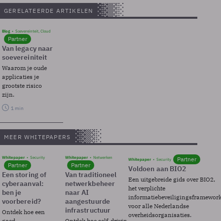
GERELATEERDE ARTIKELEN
Blog
Soevereinteit, Cloud
Partner
Van legacy naar
soevereiniteit
Waarom je oude
applicaties je
grootste risico
zijn.
1 min
MEER WHITEPAPERS
Whitepaper
Security
Whitepaper
Netwerken
Partner
Whitepaper
Security
Partner
Partner
Voldoen aan BIO2
Een storing of
Van traditioneel
Een uitgebreide gids over BIO2,
cyberaanval:
netwerkbeheer
het verplichte
ben je
naar AI
informatiebeveiligingsframewor
voorbereid?
aangestuurde
voor alle Nederlandse
infrastructuur
Ontdek hoe een
overheidsorganisaties.
goed
Ontdek hoe self-driving