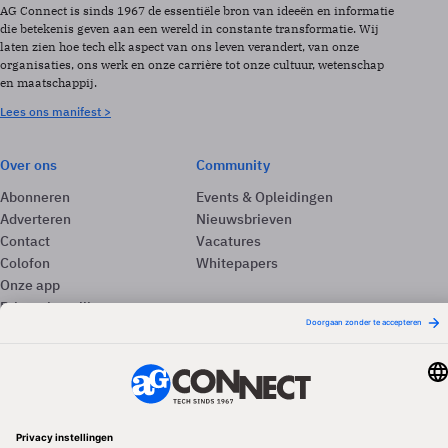
AG Connect is sinds 1967 de essentiële bron van ideeën en informatie
die betekenis geven aan een wereld in constante transformatie. Wij
laten zien hoe tech elk aspect van ons leven verandert, van onze
organisaties, ons werk en onze carrière tot onze cultuur, wetenschap
en maatschappij.
Lees ons manifest >
Over ons
Community
Abonneren
Events & Opleidingen
Adverteren
Nieuwsbrieven
Contact
Vacatures
Colofon
Whitepapers
Onze app
Privacyinstellingen
Volg ons
Redactionele partner