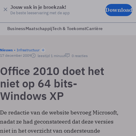
Jouw vak in je broekzak!
Download
De beste leeservaring met de app
Business
Maatschappij
Tech & Toekomst
Carrière
Nieuws
Infrastructuur
17 december 2009
leestijd 1 minuut
0 reacties
Office 2010 doet het
niet op 64 bits-
Windows XP
De redactie van de website bevroeg Microsoft,
nadat ze had geconstateerd dat deze versies
niet in het overzicht van ondersteunde