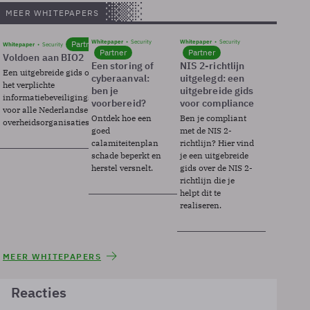
MEER WHITEPAPERS
Whitepaper
Security
Whitepaper
Security
Partner
Whitepaper
Security
Partner
Partner
Voldoen aan BIO2
Een storing of
NIS 2-richtlijn
Een uitgebreide gids over BIO2,
cyberaanval:
uitgelegd: een
het verplichte
ben je
uitgebreide gids
informatiebeveiligingsframework
voorbereid?
voor compliance
voor alle Nederlandse
Ontdek hoe een
Ben je compliant
overheidsorganisaties.
goed
met de NIS 2-
calamiteitenplan
richtlijn? Hier vind
schade beperkt en
je een uitgebreide
herstel versnelt.
gids over de NIS 2-
richtlijn die je
helpt dit te
realiseren.
MEER WHITEPAPERS
Reacties