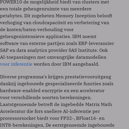
POWER10 de mogelijkheid biedt van clusters met
een totale geheugenruimte van meerdere
petabytes. Dit zogeheten Memory Inception belooft
verhoging van cloudcapaciteit en verbetering van
de kosten/baten-verhouding voor
geheugenintensieve applicaties. IBM noemt
software van externe partijen zoals ERP-leverancier
SAP en data analytics provider SAS Institute. Ook
AI-toepassingen met omvangrijke datamodellen
voor inferentie
worden door IBM aangehaald.
Diverse programma's krijgen prestatievooruitgang
dankzij ingebouwde gespecialiseerde functies zoals
hardware-enabled encryptie en een accelerator
voor verschillende soorten berekeningen.
Laatstgenoemde betreft de ingebedde Matrix Math
Accelerator die fors snellere AI-inferentie per
processorsocket biedt voor FP32-, BFloat16- en
INT8-berekeningen. De eerstgenoemde ingebouwde