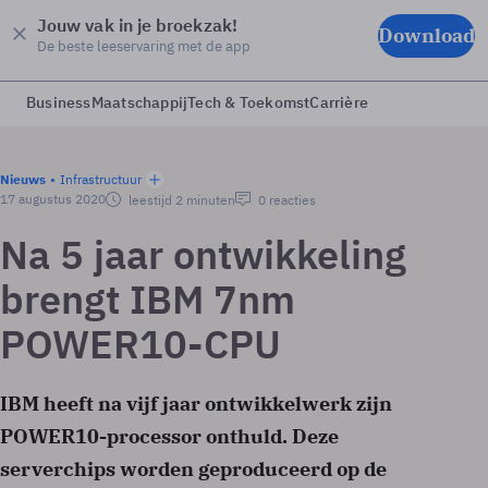
Jouw vak in je broekzak!
Download
De beste leeservaring met de app
Business
Maatschappij
Tech & Toekomst
Carrière
Nieuws
Infrastructuur
17 augustus 2020
leestijd 2 minuten
0 reacties
Na 5 jaar ontwikkeling
brengt IBM 7nm
POWER10-CPU
IBM heeft na vijf jaar ontwikkelwerk zijn
POWER10-processor onthuld. Deze
serverchips worden geproduceerd op de