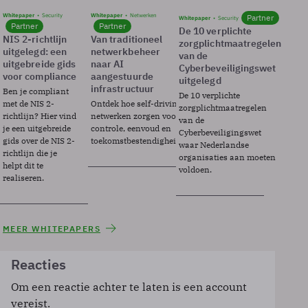
Whitepaper
Security
Whitepaper
Netwerken
Partner
Whitepaper
Security
Partner
Partner
De 10 verplichte
NIS 2-richtlijn
Van traditioneel
zorgplichtmaatregelen
uitgelegd: een
netwerkbeheer
van de
uitgebreide gids
naar AI
Cyberbeveiligingswet
voor compliance
aangestuurde
uitgelegd
infrastructuur
Ben je compliant
De 10 verplichte
met de NIS 2-
Ontdek hoe self-driving
zorgplichtmaatregelen
richtlijn? Hier vind
netwerken zorgen voor
van de
je een uitgebreide
controle, eenvoud en
Cyberbeveiligingswet
gids over de NIS 2-
toekomstbestendigheid.
waar Nederlandse
richtlijn die je
organisaties aan moeten
helpt dit te
voldoen.
realiseren.
MEER WHITEPAPERS
Reacties
Om een reactie achter te laten is een account
vereist.