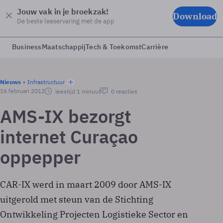
Jouw vak in je broekzak!
Download
De beste leeservaring met de app
Business
Maatschappij
Tech & Toekomst
Carrière
Nieuws
Infrastructuur
16 februari 2012
leestijd 1 minuut
0 reacties
AMS-IX bezorgt
internet Curaçao
oppepper
CAR-IX werd in maart 2009 door AMS-IX
uitgerold met steun van de Stichting
Ontwikkeling Projecten Logistieke Sector en