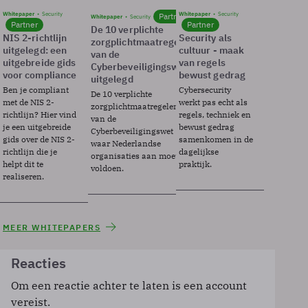
Whitepaper
Security
Whitepaper
Security
Partner
Whitepaper
Security
Partner
Partner
De 10 verplichte
NIS 2-richtlijn
Security als
zorgplichtmaatregelen
uitgelegd: een
cultuur - maak
van de
uitgebreide gids
van regels
Cyberbeveiligingswet
voor compliance
bewust gedrag
uitgelegd
Ben je compliant
Cybersecurity
De 10 verplichte
met de NIS 2-
werkt pas echt als
zorgplichtmaatregelen
richtlijn? Hier vind
regels, techniek en
van de
je een uitgebreide
bewust gedrag
Cyberbeveiligingswet
gids over de NIS 2-
samenkomen in de
waar Nederlandse
richtlijn die je
dagelijkse
organisaties aan moeten
helpt dit te
praktijk.
voldoen.
realiseren.
MEER WHITEPAPERS
Reacties
Om een reactie achter te laten is een account
vereist.