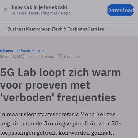
Jouw vak in je broekzak!
Download
De beste leeservaring met de app
Business
Maatschappij
Tech & Toekomst
Carrière
Nieuws
Infrastructuur
29 juni 2018
leestijd 2 minuten
0 reacties
5G Lab loopt zich warm
voor proeven met
'verboden' frequenties
In maart sloot staatssecretaris Mona Keijzer
nog uit dat in de Groningse proeftuin voor 5G-
toepassingen gebruik kon worden gemaakt