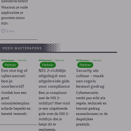
soevereiniteit
Waarom je oude
applicaties je
grootste risico
zijn.
1 min
MEER WHITEPAPERS
Whitepaper
Security
Whitepaper
Security
Whitepaper
Security
Partner
Partner
Partner
Een storing of
NIS 2-richtlijn
Security als
cyberaanval:
uitgelegd: een
cultuur - maak
ben je
uitgebreide gids
van regels
voorbereid?
voor compliance
bewust gedrag
Ontdek hoe een
Ben je compliant
Cybersecurity
goed
met de NIS 2-
werkt pas echt als
calamiteitenplan
richtlijn? Hier vind
regels, techniek en
schade beperkt en
je een uitgebreide
bewust gedrag
herstel versnelt.
gids over de NIS 2-
samenkomen in de
richtlijn die je
dagelijkse
helpt dit te
praktijk.
realiseren.