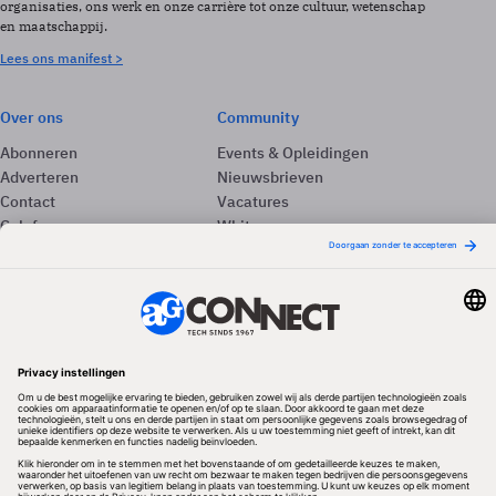
organisaties, ons werk en onze carrière tot onze cultuur, wetenschap
en maatschappij.
Lees ons manifest >
Over ons
Community
Abonneren
Events & Opleidingen
Adverteren
Nieuwsbrieven
Contact
Vacatures
Colofon
Whitepapers
Onze app
Privacyinstellingen
Volg ons
Redactionele partner