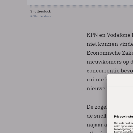
Shutterstock
© Shutterstock
KPN en Vodafone h
niet kunnen vinden
Economische Zaken 
nieuwkomers op de
concurrentie bevo
ruimte krijgen. Vo
nieuwe frequenti
De zogeheten 2,6 
de snelheid en de
najaar aangekond