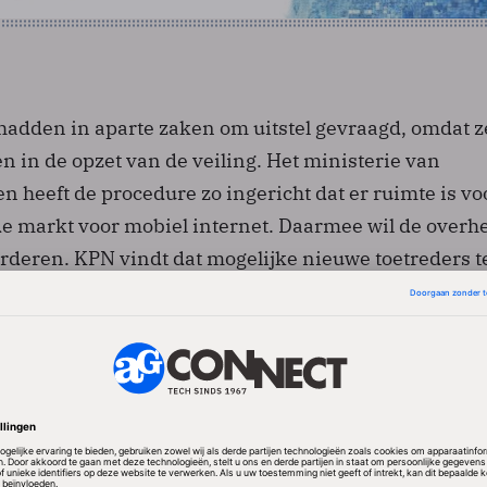
adden in aparte zaken om uitstel gevraagd, omdat z
 in de opzet van de veiling. Het ministerie van
heeft de procedure zo ingericht dat er ruimte is vo
 markt voor mobiel internet. Daarmee wil de overh
rderen. KPN vindt dat mogelijke nieuwe toetreders t
dafone zegt dat er ook nog te veel onduidelijkheid is
es goed te kunnen waarderen.
GHz-veiling, waarmee mobiel internet mogelijk word
 (beeld)kwaliteit van breedbandverbindingen, werd v
igd. Negen bedrijven gaan meedingen naar de