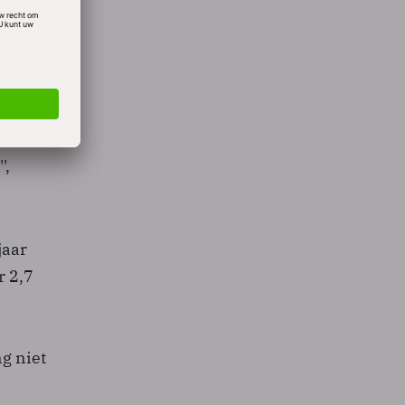
ing
',
jaar
r 2,7
g niet