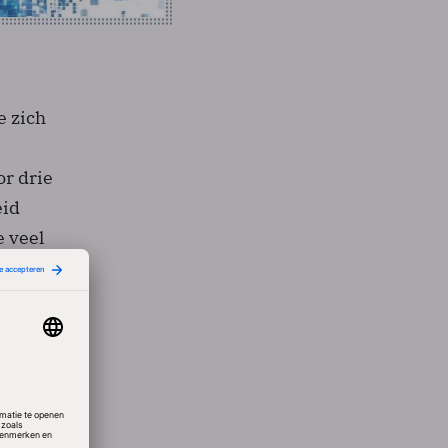
e zich
or drie
eid
e veel
 om de
t met
orig