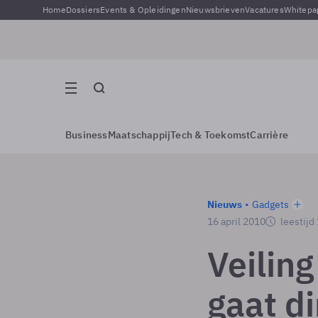
Home
Dossiers
Events & Opleidingen
Nieuwsbrieven
Vacatures
Whitepa
Business
Maatschappij
Tech & Toekomst
Carrière
Nieuws
Gadgets
16 april 2010
leestijd
Veilin
gaat d