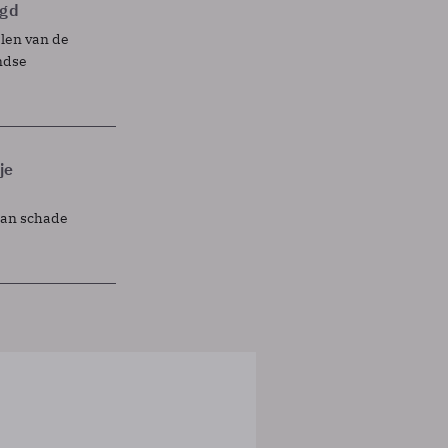
egd
elen van de
ndse
je
lan schade