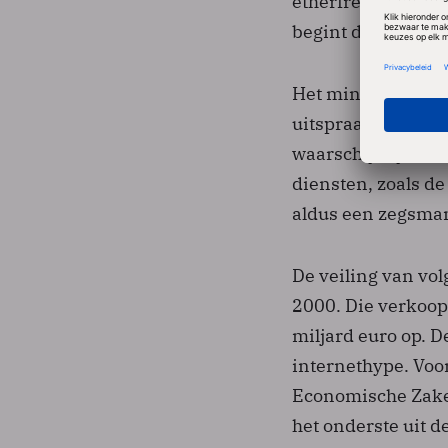
etherfrequenties, 
begint dinsdag en
Het ministerie van
uitspraak. "Dit i
waarschijnlijk me
diensten, zoals de
aldus een zegsma
De veiling van vol
2000. Die verkoop
miljard euro op. 
internethype. Voo
Economische Zaken
het onderste uit d