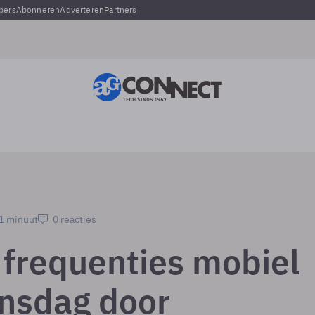
pers
Abonneren
Adverteren
Partners
 1 minuut
0 reacties
g frequenties mobiel
insdag door