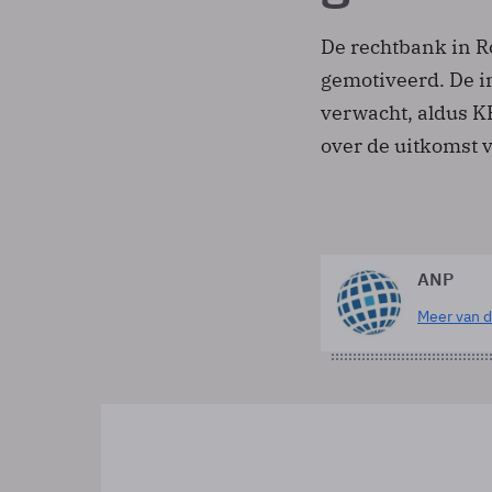
De rechtbank in Ro
gemotiveerd. De i
verwacht, aldus KP
over de uitkomst 
ANP
Meer van d