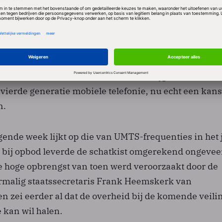
die door de overheid worden geveild. De internetveil
 duurt mogelijk enige weken.
 Economische Zaken liet weten blij te zijn met de
s goed nieuws voor de consument, want er komt nu
er keus en meer concurrentie. Ook krijgen nieuwe
 vierde generatie mobiele telefonie, nu echt een kans'
n.
gende week lijkt op die van UMTS-frequenties in het 
 bij opbod leverde de schatkist omgerekend ongevee
De hoge opbrengst van toen werd veroorzaakt door de
rmalig staatssecretaris Frank Heemskerk van
 zei eerder al dat de overheid bij de komende veilin
e kan wil halen.