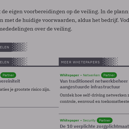
de eigen voorbereidingen op de veiling. In de plann
 met de huidige voorwaarden, aldus het bedrijf. Vo
mededelingen over de veiling.
ELEN
ELEN
MEER WHITEPAPERS
Partner
Whitepaper
Netwerken
Partner
ereiniteit
Van traditioneel netwerkbeheer
aangestuurde infrastructuur
ies je grootste risico zijn.
Ontdek hoe self-driving netwerken 
controle, eenvoud en toekomstbest
Whitepaper
Security
Partner
De 10 verplichte zorgplichtmaa