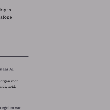
ing is
dafone
 naar AI
zorgen voor
endigheid.
tregelen van