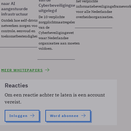
van de
het verplichte
naar AI
Cyberbeveiligingswet
informatiebeveiligingsframewor
aangestuurde
uitgelegd
voor alle Nederlandse
infrastructuur
De 10 verplichte
overheidsorganisaties.
Ontdek hoe self-driving
zorgplichtmaatregelen
netwerken zorgen voor
van de
controle, eenvoud en
Cyberbeveiligingswet
toekomstbestendigheid.
waar Nederlandse
organisaties aan moeten
voldoen.
MEER WHITEPAPERS
Reacties
Om een reactie achter te laten is een account
vereist.
Inloggen
Word abonnee