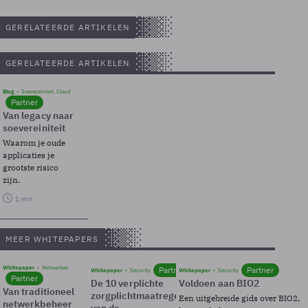
GERELATEERDE ARTIKELEN
GERELATEERDE ARTIKELEN
Blog
Soevereinteit, Cloud
Partner
Van legacy naar
soevereiniteit
Waarom je oude
applicaties je
grootste risico
zijn.
1 min
MEER WHITEPAPERS
Whitepaper
Netwerken
Partner
Partner
Whitepaper
Security
Whitepaper
Security
Partner
De 10 verplichte
Voldoen aan BIO2
Van traditioneel
zorgplichtmaatregelen
Een uitgebreide gids over BIO2,
netwerkbeheer