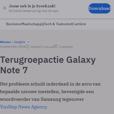
Jouw vak in je broekzak!
Download
De beste leeservaring met de app
Business
Maatschappij
Tech & Toekomst
Carrière
Nieuws
Gadgets
2 september 2016
leestijd 1 minuut
0 reacties
Terugroepactie Galaxy
Note 7
Het probleem schuilt inderdaad in de accu van
bepaalde nieuwe toestellen, bevestigde een
woordvoerder van Samsung tegenover
YonHap News Agency.