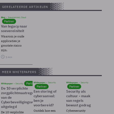
GERELATEERDE ARTIKELEN
Blog
Soevereinteit, Cloud
Partner
Van legacy naar
soevereiniteit
Waarom je oude
applicaties je
grootste risico
zijn.
1 min
MEER WHITEPAPERS
Whitepaper
Security
Whitepaper
Security
Partner
Whitepaper
Security
Partner
Partner
De 10 verplichte
Een storing of
Security als
zorgplichtmaatregelen
cyberaanval:
cultuur - maak
van de
ben je
van regels
Cyberbeveiligingswet
voorbereid?
bewust gedrag
uitgelegd
Ontdek hoe een
Cybersecurity
De 10 verplichte