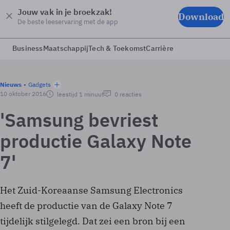
Jouw vak in je broekzak!
Download
De beste leeservaring met de app
Business
Maatschappij
Tech & Toekomst
Carrière
Nieuws
Gadgets
10 oktober 2016
leestijd 1 minuut
0 reacties
'Samsung bevriest
productie Galaxy Note
7'
Het Zuid-Koreaanse Samsung Electronics
heeft de productie van de Galaxy Note 7
tijdelijk stilgelegd. Dat zei een bron bij een