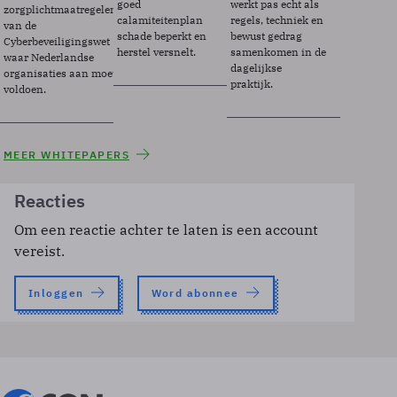
goed
werkt pas echt als
zorgplichtmaatregelen
calamiteitenplan
regels, techniek en
van de
schade beperkt en
bewust gedrag
Cyberbeveiligingswet
herstel versnelt.
samenkomen in de
waar Nederlandse
dagelijkse
organisaties aan moeten
praktijk.
voldoen.
MEER WHITEPAPERS
Reacties
Om een reactie achter te laten is een account
vereist.
Inloggen
Word abonnee