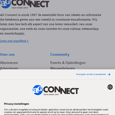
AG Connect is sinds 1967 de essentiële bron van ideeën en informatie
die betekenis geven aan een wereld in constante transformatie. Wij
laten zien hoe tech elk aspect van ons leven verandert, van onze
organisaties, ons werk en onze carrière tot onze cultuur, wetenschap
en maatschappij.
Lees ons manifest >
Over ons
Community
Abonneren
Events & Opleidingen
Adverteren
Nieuwsbrieven
Contact
Vacatures
Colofon
Whitepapers
Onze app
Privacyinstellingen
Volg ons