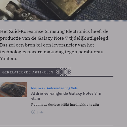
Het Zuid-Koreaanse Samsung Electronics heeft de
productie van de Galaxy Note 7 tijdelijk stilgelegd.
Dat zei een bron bij een leverancier van het
technologieconcern maandag tegen persbureau
Yonhap.
GERELATEERDE ARTIKELEN
Nieuws
Automatisering Gids
Al drie vervangende Galaxy Notes 7 in
vlam
Fout in de devices blijkt hardnekkig te zijn
1 min