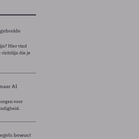
itgebreide
ijn? Hier vind
richtlijn die je
 naar AI
zorgen voor
endigheid.
 regels bewust