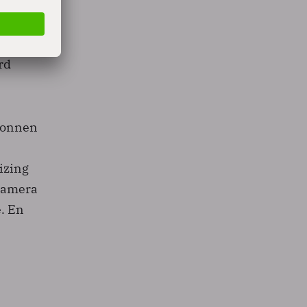
n USB-
takara
rd
bronnen
izing
 camera
. En