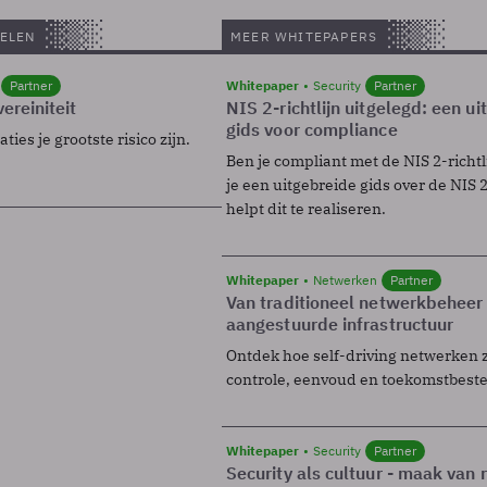
ELEN
MEER WHITEPAPERS
Partner
Whitepaper
Security
Partner
ereiniteit
NIS 2-richtlijn uitgelegd: een u
gids voor compliance
ies je grootste risico zijn.
Ben je compliant met de NIS 2-richtl
je een uitgebreide gids over de NIS 2-
helpt dit te realiseren.
Whitepaper
Netwerken
Partner
Van traditioneel netwerkbeheer
aangestuurde infrastructuur
Ontdek hoe self-driving netwerken 
controle, eenvoud en toekomstbest
Whitepaper
Security
Partner
Security als cultuur - maak van