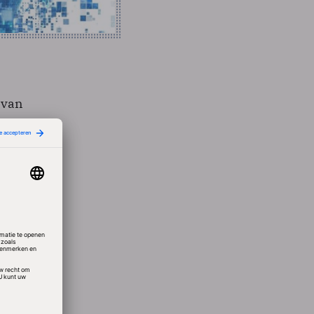
 van
e
 bij
ur ten
k is de