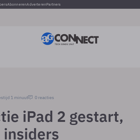
pers
Abonneren
Adverteren
Partners
stijd 1 minuut
0 reacties
ie iPad 2 gestart,
 insiders