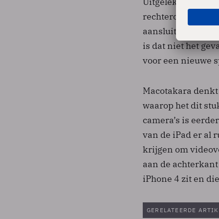
Uitgelekte foto’s 
rechteronderhoek. 
aansluiting zou kr
is dat niet het ge
voor een nieuwe sp
Macotakara denkt 
waarop het dit stu
camera’s is eerde
van de iPad er al
krijgen om videov
aan de achterkant 
iPhone 4 zit en di
GERELATEERDE ARTIK