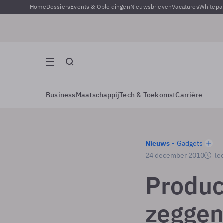
Home
Dossiers
Events & Opleidingen
Nieuwsbrieven
Vacatures
Whitepa
Business
Maatschappij
Tech & Toekomst
Carrière
Nieuws
Gadgets
24 december 2010
lee
Product
zeggen