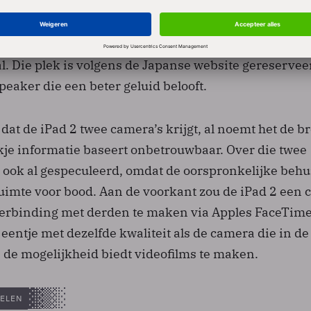
van de behuizing van de iPad 2 toonden een gat in de
Dat leidde tot speculaties dat de iPad 2 mogelijk ee
ijgen en/of een slot voor een SD-kaart. Volgens Maco
val. Die plek is volgens de Japanse website gereservee
eaker die een beter geluid belooft.
dat de iPad 2 twee camera’s krijgt, al noemt het de 
kje informatie baseert onbetrouwbaar. Over die twee
r ook al gespeculeerd, omdat de oorspronkelijke behu
 ruimte voor bood. Aan de voorkant zou de iPad 2 een
erbinding met derden te maken via Apples FaceTime
eentje met dezelfde kwaliteit als de camera die in de
e de mogelijkheid biedt videofilms te maken.
ELEN