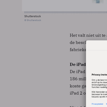
Shutterstock
© Shutterstock
Het valt niet uit 
de beschikbaarhei
fabrieken geacht 
De iPad 2 is ietsje
De iPad 2 lijkt ste
186 millimeter in 
koste gaan van de 
iPad 2 ook wat lic