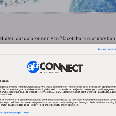
te sluiten dat de bronnen van Macotakara niet spreken
dsdatum voor het publiek, maar van de datum dat d
worden de iPad 2 aan Apple te leveren.
s kleiner en lichter
rk op de eerste versie, maar is een fractie kleiner: 239
plaats van 243 bij 190 millimeter. Die afname zou pu
behuizing; het scherm blijft even groot. Waarschijnlij
hter dan het introductiemodel.