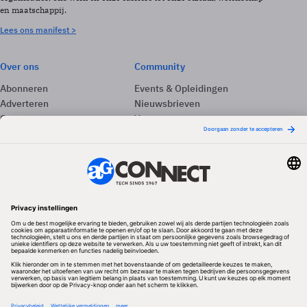
en maatschappij.
Lees ons manifest >
Over ons
Community
Abonneren
Events & Opleidingen
Adverteren
Nieuwsbrieven
Contact
Vacatures
Colofon
Whitepapers
Onze app
Privacyinstellingen
Volg ons
Redactionele partner