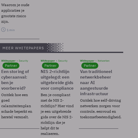
Waarom je oude
applicaties je
grootste risico
zijn.
1 min
MEER WHITEPAPERS
Whitepaper
Security
Whitepaper
Security
Whitepaper
Netwerken
Partner
Partner
Partner
Een storing of
NIS 2-richtlijn
Van traditioneel
cyberaanval:
uitgelegd: een
netwerkbeheer
ben je
uitgebreide gids
naar AI
voorbereid?
voor compliance
aangestuurde
infrastructuur
Ontdek hoe een
Ben je compliant
goed
met de NIS 2-
Ontdek hoe self-driving
calamiteitenplan
richtlijn? Hier vind
netwerken zorgen voor
schade beperkt en
je een uitgebreide
controle, eenvoud en
herstel versnelt.
gids over de NIS 2-
toekomstbestendigheid.
richtlijn die je
helpt dit te
realiseren.