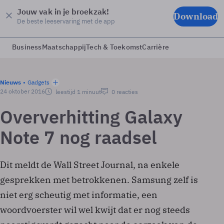
Jouw vak in je broekzak!
Download
De beste leeservaring met de app
Business
Maatschappij
Tech & Toekomst
Carrière
Nieuws
Gadgets
24 oktober 2016
leestijd 1 minuut
0 reacties
Oververhitting Galaxy
Note 7 nog raadsel
Dit meldt de Wall Street Journal, na enkele
gesprekken met betrokkenen. Samsung zelf is
niet erg scheutig met informatie, een
woordvoerster wil wel kwijt dat er nog steeds