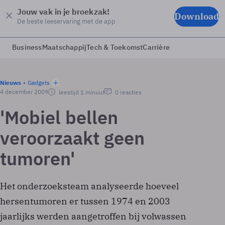
Jouw vak in je broekzak!
Download
De beste leeservaring met de app
Business
Maatschappij
Tech & Toekomst
Carrière
Nieuws
Gadgets
4 december 2009
leestijd 1 minuut
0 reacties
'Mobiel bellen
veroorzaakt geen
tumoren'
Het onderzoeksteam analyseerde hoeveel
hersentumoren er tussen 1974 en 2003
jaarlijks werden aangetroffen bij volwassen