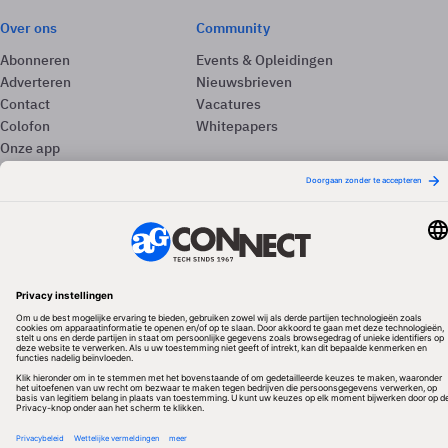
Over ons
Community
Abonneren
Events & Opleidingen
Adverteren
Nieuwsbrieven
Contact
Vacatures
Colofon
Whitepapers
Onze app
Privacyinstellingen
Volg ons
Redactionele partner
Algemene Voorwaarden & Copyrights
Privacy & Cookies