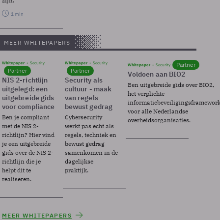
zijn.
1 min
MEER WHITEPAPERS
Whitepaper
Security
Whitepaper
Security
Partner
Whitepaper
Security
Partner
Partner
Voldoen aan BIO2
NIS 2-richtlijn
Security als
Een uitgebreide gids over BIO2,
uitgelegd: een
cultuur - maak
het verplichte
uitgebreide gids
van regels
informatiebeveiligingsframewor
voor compliance
bewust gedrag
voor alle Nederlandse
Ben je compliant
Cybersecurity
overheidsorganisaties.
met de NIS 2-
werkt pas echt als
richtlijn? Hier vind
regels, techniek en
je een uitgebreide
bewust gedrag
gids over de NIS 2-
samenkomen in de
richtlijn die je
dagelijkse
helpt dit te
praktijk.
realiseren.
MEER WHITEPAPERS