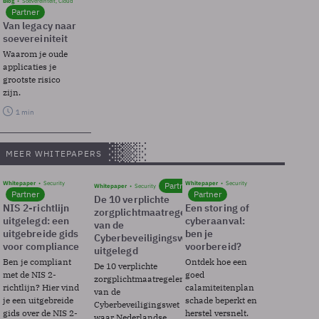
Blog
Soevereinteit, Cloud
Partner
Van legacy naar
soevereiniteit
Waarom je oude
applicaties je
grootste risico
zijn.
1 min
MEER WHITEPAPERS
Whitepaper
Security
Whitepaper
Security
Partner
Whitepaper
Security
Partner
Partner
De 10 verplichte
NIS 2-richtlijn
Een storing of
zorgplichtmaatregelen
uitgelegd: een
cyberaanval:
van de
uitgebreide gids
ben je
Cyberbeveiligingswet
voor compliance
voorbereid?
uitgelegd
Ben je compliant
Ontdek hoe een
De 10 verplichte
met de NIS 2-
goed
zorgplichtmaatregelen
richtlijn? Hier vind
calamiteitenplan
van de
je een uitgebreide
schade beperkt en
Cyberbeveiligingswet
gids over de NIS 2-
herstel versnelt.
waar Nederlandse