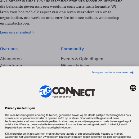
AG Connect is sinds 1967 de essentiële bron van ideeën en informatie
die betekenis geven aan een wereld in constante transformatie. Wij
laten zien hoe tech elk aspect van ons leven verandert, van onze
organisaties, ons werk en onze carrière tot onze cultuur, wetenschap
en maatschappij.
Lees ons manifest >
Over ons
Community
Abonneren
Events & Opleidingen
Adverteren
Nieuwsbrieven
Contact
Vacatures
Colofon
Whitepapers
Onze app
Privacyinstellingen
Volg ons
Redactionele partner