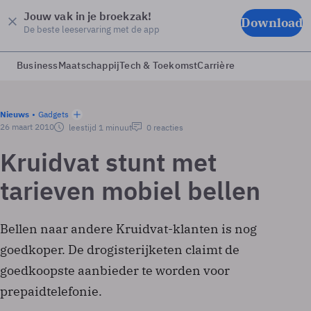
Jouw vak in je broekzak!
Download
De beste leeservaring met de app
Business
Maatschappij
Tech & Toekomst
Carrière
Nieuws
Gadgets
26 maart 2010
leestijd 1 minuut
0 reacties
Kruidvat stunt met
tarieven mobiel bellen
Bellen naar andere Kruidvat-klanten is nog
goedkoper. De drogisterijketen claimt de
goedkoopste aanbieder te worden voor
prepaidtelefonie.