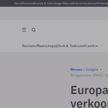
Home
Dossiers
Events & Opleidingen
Nieuwsbrieven
Vacatures
Whitepa
Business
Maatschappij
Tech & Toekomst
Carrière
Nieuws
Gadgets
30 september 2009
le
Europa
verkoo