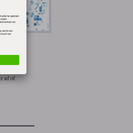
 wil
r af of