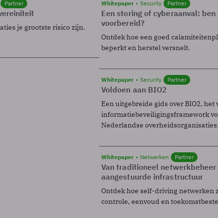
Partner
Whitepaper
Security
Partner
ereiniteit
Een storing of cyberaanval: ben 
voorbereid?
ies je grootste risico zijn.
Ontdek hoe een goed calamiteitenp
beperkt en herstel versnelt.
Whitepaper
Security
Partner
Voldoen aan BIO2
Een uitgebreide gids over BIO2, het 
informatiebeveiligingsframework voo
Nederlandse overheidsorganisaties
Whitepaper
Netwerken
Partner
Van traditioneel netwerkbeheer
aangestuurde infrastructuur
Ontdek hoe self-driving netwerken 
controle, eenvoud en toekomstbest