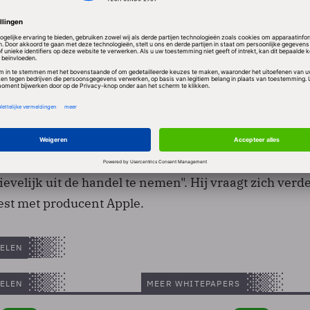
 Kuneva gevraagd hoeveel iPhones er zijn ontploft en
n waarom "ervoor wordt gekozen de producten te
evelijk uit de handel te nemen". Hij vraagt zich verde
est met producent Apple.
ELEN
ELEN
MEER WHITEPAPERS