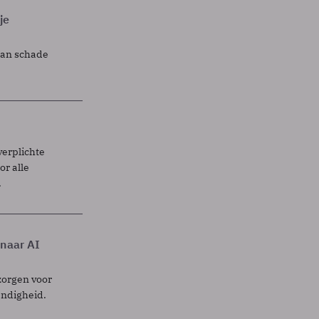
je
lan schade
verplichte
r alle
.
 naar AI
zorgen voor
endigheid.