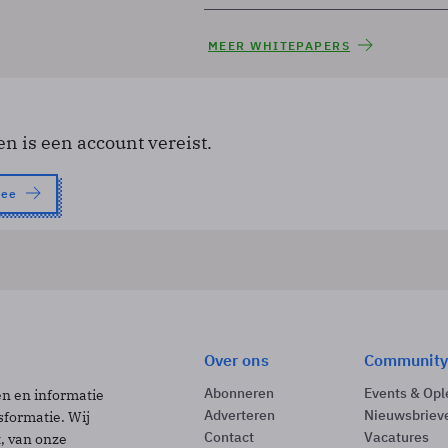
MEER WHITEPAPERS
en is een account vereist.
nee
Over ons
Community
Abonneren
Events & Opl
ën en informatie
Adverteren
Nieuwsbriev
sformatie. Wij
Contact
Vacatures
t, van onze