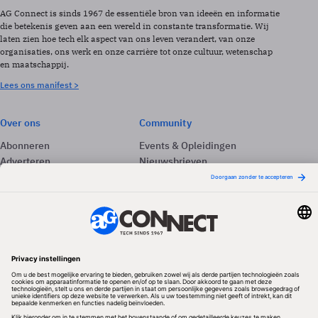
AG Connect is sinds 1967 de essentiële bron van ideeën en informatie
die betekenis geven aan een wereld in constante transformatie. Wij
laten zien hoe tech elk aspect van ons leven verandert, van onze
organisaties, ons werk en onze carrière tot onze cultuur, wetenschap
en maatschappij.
Lees ons manifest >
Over ons
Community
Abonneren
Events & Opleidingen
Adverteren
Nieuwsbrieven
Contact
Vacatures
Colofon
Whitepapers
Onze app
Privacyinstellingen
Volg ons
Redactionele partner