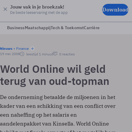
Jouw vak in je broekzak!
Download
De beste leeservaring met de app
Business
Maatschappij
Tech & Toekomst
Carrière
Nieuws
Finance
19 mei 2008
leestijd 1 minuut
0 reacties
World Online wil geld
terug van oud-topman
De onderneming betaalde de miljoenen in het
kader van een schikking van een conflict over
een naheffing op het salaris en
aandelenpakket van Kinsella. World Online