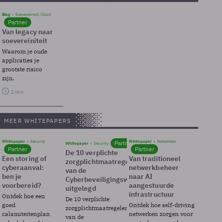
Blog
Soevereinteit, Cloud
Partner
Van legacy naar
soevereiniteit
Waarom je oude
applicaties je
grootste risico
zijn.
1 min
MEER WHITEPAPERS
Whitepaper
Security
Whitepaper
Netwerken
Partner
Whitepaper
Security
Partner
Partner
De 10 verplichte
Een storing of
Van traditioneel
zorgplichtmaatregelen
cyberaanval:
netwerkbeheer
van de
ben je
naar AI
Cyberbeveiligingswet
voorbereid?
aangestuurde
uitgelegd
infrastructuur
Ontdek hoe een
De 10 verplichte
goed
Ontdek hoe self-driving
zorgplichtmaatregelen
calamiteitenplan
netwerken zorgen voor
van de