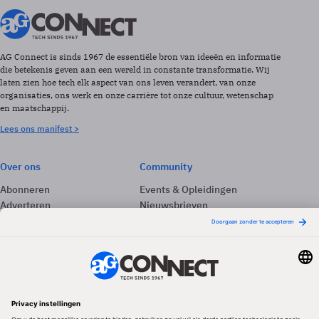
AG Connect is sinds 1967 de essentiële bron van ideeën en informatie
die betekenis geven aan een wereld in constante transformatie. Wij
laten zien hoe tech elk aspect van ons leven verandert, van onze
organisaties, ons werk en onze carrière tot onze cultuur, wetenschap
en maatschappij.
Lees ons manifest >
Over ons
Community
Abonneren
Events & Opleidingen
Adverteren
Nieuwsbrieven
Contact
Vacatures
Colofon
Whitepapers
Onze app
Privacyinstellingen
Volg ons