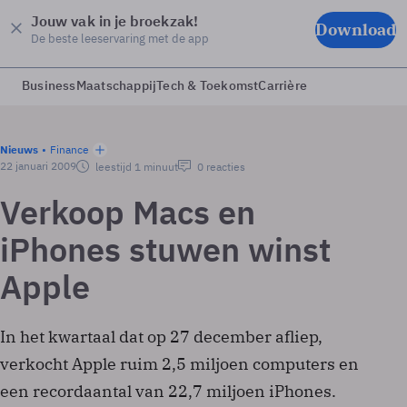
Jouw vak in je broekzak!
Download
De beste leeservaring met de app
Business
Maatschappij
Tech & Toekomst
Carrière
Nieuws
Finance
22 januari 2009
leestijd 1 minuut
0 reacties
Verkoop Macs en
iPhones stuwen winst
Apple
In het kwartaal dat op 27 december afliep,
verkocht Apple ruim 2,5 miljoen computers en
een recordaantal van 22,7 miljoen iPhones.