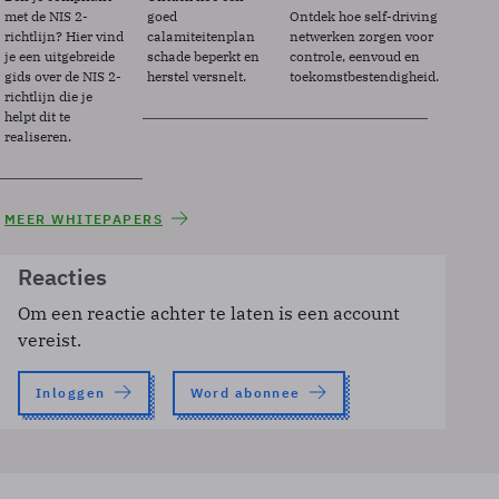
met de NIS 2-
goed
Ontdek hoe self-driving
richtlijn? Hier vind
calamiteitenplan
netwerken zorgen voor
je een uitgebreide
schade beperkt en
controle, eenvoud en
gids over de NIS 2-
herstel versnelt.
toekomstbestendigheid.
richtlijn die je
helpt dit te
realiseren.
MEER WHITEPAPERS
Reacties
Om een reactie achter te laten is een account
vereist.
Inloggen
Word abonnee