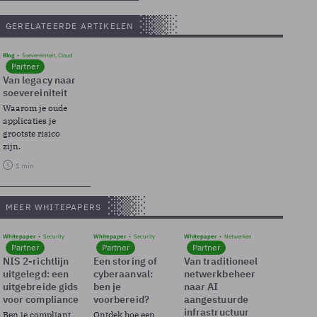
GERELATEERDE ARTIKELEN
Blog
Soevereinteit, Cloud
Partner
Van legacy naar
soevereiniteit
Waarom je oude
applicaties je
grootste risico
zijn.
1 min
MEER WHITEPAPERS
Whitepaper
Security
Whitepaper
Security
Whitepaper
Netwerken
Partner
Partner
Partner
NIS 2-richtlijn
Een storing of
Van traditioneel
uitgelegd: een
cyberaanval:
netwerkbeheer
uitgebreide gids
ben je
naar AI
voor compliance
voorbereid?
aangestuurde
infrastructuur
Ben je compliant
Ontdek hoe een