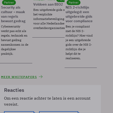
Partner
Partner
Voldoen aan BIO2
Security als
NIS 2-richtlijn
Een uitgebreide gids over BIO2,
cultuur - maak
uitgelegd: een
het verplichte
van regels
uitgebreide gids
informatiebeveiligingsframework
bewust gedrag
voor compliance
voor alle Nederlandse
Cybersecurity
Ben je compliant
overheidsorganisaties.
werkt pas echt als
met de NIS 2-
regels, techniek en
richtlijn? Hier vind
bewust gedrag
je een uitgebreide
samenkomen in de
gids over de NIS 2-
dagelijkse
richtlijn die je
praktijk.
helpt dit te
realiseren.
MEER WHITEPAPERS
Reacties
Om een reactie achter te laten is een account
vereist.