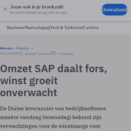
Jouw vak in je broekzak!
Download
De beste leeservaring met de app
Business
Maatschappij
Tech & Toekomst
Carrière
Nieuws
Finance
29 juli 2009
leestijd 1 minuut
0 reacties
Omzet SAP daalt fors,
winst groeit
onverwacht
De Duitse leverancier van bedrijfssoftware
maakte vandaag (woensdag) bekend zijn
verwachtingen voor de winstmarge voor