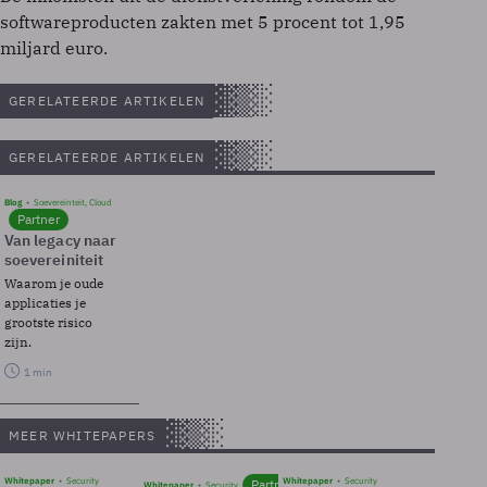
softwareproducten zakten met 5 procent tot 1,95
miljard euro.
GERELATEERDE ARTIKELEN
GERELATEERDE ARTIKELEN
Blog
Soevereinteit, Cloud
Partner
Van legacy naar
soevereiniteit
Waarom je oude
applicaties je
grootste risico
zijn.
1 min
MEER WHITEPAPERS
Whitepaper
Security
Whitepaper
Security
Partner
Whitepaper
Security