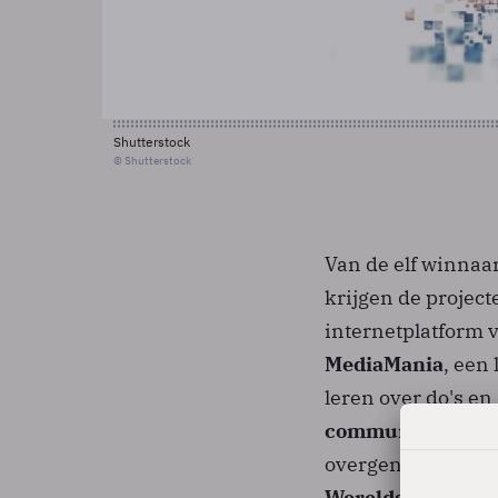
Shutterstock
© Shutterstock
Van de elf winnaar
krijgen de projec
internetplatform 
MediaMania
, een
leren over do's en
community
, een 
overgenomen uit d
Wereldscholen
, 