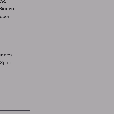
and
Samen
 door
uur en
Sport.