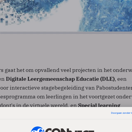
s gaat het om opvallend veel projecten in het onderwi
ten
Digitale Leergemeenschap Educatie (DLE)
, een
voor interactieve stagebegeleiding van Pabostudente
 lesprogramma om leerlingen in het voortgezet onderw
 dont's in de virtuele wereld, en
Special learning
digitale leeromgeving binnen het speciaal onderwijs
e gehandicaptenzorg geld toebedeeld. Ook de projec
een elektronische samenwerkingsomgeving waarin