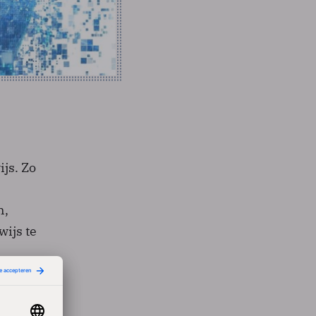
js. Zo
n,
ijs te
ten