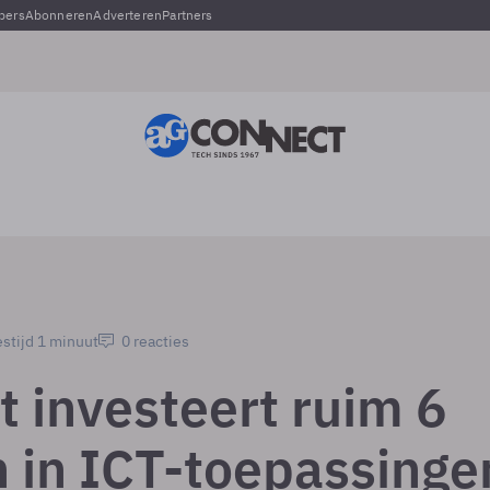
pers
Abonneren
Adverteren
Partners
stijd 1 minuut
0 reacties
t investeert ruim 6
n in ICT-toepassinge