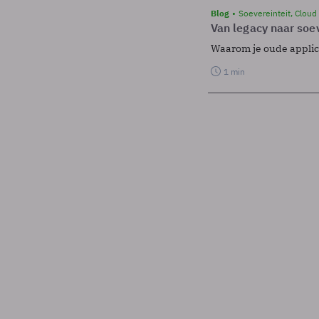
Blog
Soevereinteit, Cloud
Van legacy naar soev
Waarom je oude applicat
1 min