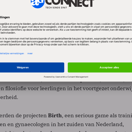
eren van 80 scholen opdrachten voor ontwikkelings
,
dat digitale lessen in het voortgezet onderwijs kopp
en van erfgoedinstellingen en musea en
Simulatie vo
P)
in de Breedte, een non-profit platform voor simula
dministratieve opleidingen binnen Regionale Oplei
e prijzen. Tot slot krijgen
Suppleo
, dat het rendemen
rden wil verhogen door het bestaande aanbod van
e content beter te ontsluiten en het uitwisselen van c
n en
Wisebits 2.0
, dat zich richt op korte (internet-)fi
 filosiofie voor leerlingen in het voortgezet onderwi
erheid.
werden de projecten
Birth
, een serious game als train
en en gynaecologen in het zuiden van Nederland,