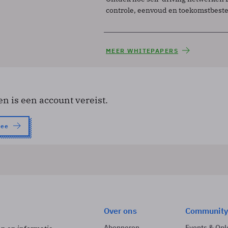
controle, eenvoud en toekomstbest
MEER WHITEPAPERS
en is een account vereist.
nee
Over ons
Community
Abonneren
Events & Opl