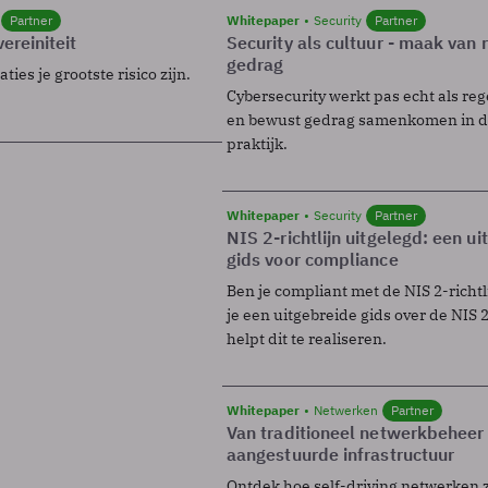
Partner
Whitepaper
Security
Partner
ereiniteit
Security als cultuur - maak van
gedrag
ies je grootste risico zijn.
Cybersecurity werkt pas echt als reg
en bewust gedrag samenkomen in de
praktijk.
Whitepaper
Security
Partner
NIS 2-richtlijn uitgelegd: een u
gids voor compliance
Ben je compliant met de NIS 2-richtl
je een uitgebreide gids over de NIS 2-
helpt dit te realiseren.
Whitepaper
Netwerken
Partner
Van traditioneel netwerkbeheer
aangestuurde infrastructuur
Ontdek hoe self-driving netwerken 