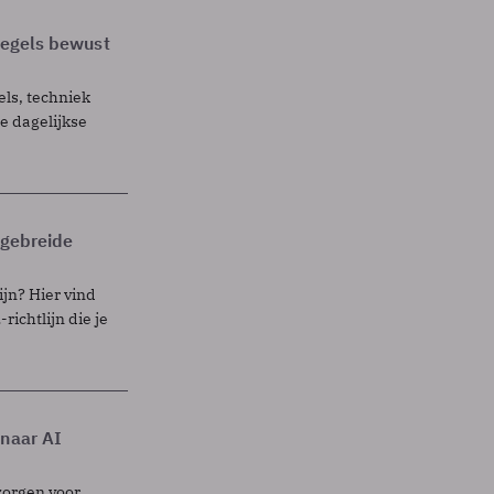
 regels bewust
els, techniek
 dagelijkse
itgebreide
ijn? Hier vind
richtlijn die je
 naar AI
zorgen voor