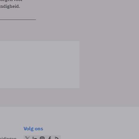
endigheid.
Volg ons
eidingen