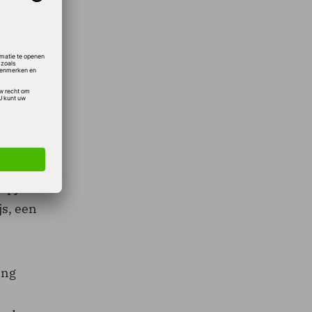
werk
elt aan
or
ties
ding
t van
ontent
lmpjes
js, een
ing