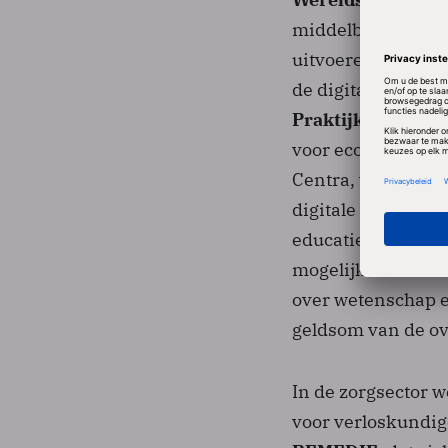
middelbare scholi
uitvoeren,
Les 2.0
de digitale bronn
Praktijkleren (Sv
voor economisch-a
Centra, vielen in d
digitale schoolbo
educatieve digital
mogelijk te make
over wetenschap en
geldsom van de ov
In de zorgsector 
voor verloskundig