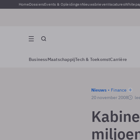
Home
Dossiers
Events & Opleidingen
Nieuwsbrieven
Vacatures
Whitepa
Business
Maatschappij
Tech & Toekomst
Carrière
Nieuws
Finance
20 november 2008
lee
Kabine
miljoe