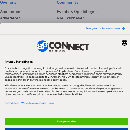
Over ons
Community
Abonneren
Events & Opleidingen
Adverteren
Nieuwsbrieven
Contact
Vacatures
Colofon
Whitepapers
Onze app
Privacyinstellingen
Volg ons
Redactionele partner
Algemene Voorwaarden & Copyrights
Privacy & Cookies