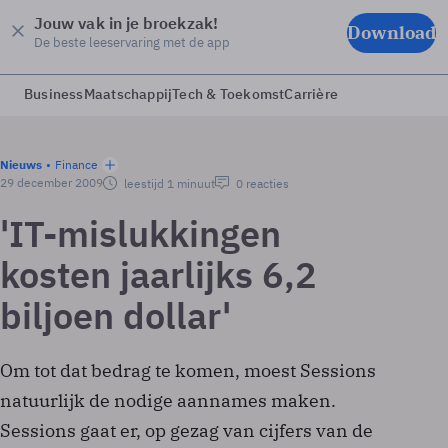
Jouw vak in je broekzak!
Download
De beste leeservaring met de app
Business
Maatschappij
Tech & Toekomst
Carrière
Nieuws
Finance
29 december 2009
leestijd 1 minuut
0 reacties
'IT-mislukkingen
kosten jaarlijks 6,2
biljoen dollar'
Om tot dat bedrag te komen, moest Sessions
natuurlijk de nodige aannames maken.
Sessions gaat er, op gezag van cijfers van de