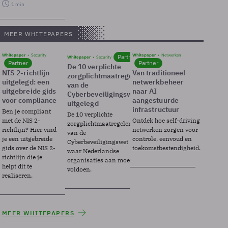
1 min
MEER WHITEPAPERS
Whitepaper
Security
Whitepaper
Netwerken
Partner
Whitepaper
Security
Partner
Partner
De 10 verplichte
NIS 2-richtlijn
Van traditioneel
zorgplichtmaatregelen
uitgelegd: een
netwerkbeheer
van de
uitgebreide gids
naar AI
Cyberbeveiligingswet
voor compliance
aangestuurde
uitgelegd
infrastructuur
Ben je compliant
De 10 verplichte
met de NIS 2-
Ontdek hoe self-driving
zorgplichtmaatregelen
richtlijn? Hier vind
netwerken zorgen voor
van de
je een uitgebreide
controle, eenvoud en
Cyberbeveiligingswet
gids over de NIS 2-
toekomstbestendigheid.
waar Nederlandse
richtlijn die je
organisaties aan moeten
helpt dit te
voldoen.
realiseren.
MEER WHITEPAPERS