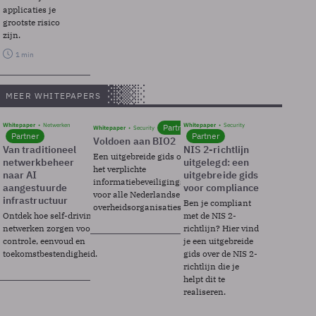
applicaties je
grootste risico
zijn.
1 min
MEER WHITEPAPERS
Whitepaper
Netwerken
Whitepaper
Security
Partner
Whitepaper
Security
Partner
Partner
Voldoen aan BIO2
Van traditioneel
NIS 2-richtlijn
Een uitgebreide gids over BIO2,
netwerkbeheer
uitgelegd: een
het verplichte
naar AI
uitgebreide gids
informatiebeveiligingsframework
aangestuurde
voor compliance
voor alle Nederlandse
infrastructuur
Ben je compliant
overheidsorganisaties.
Ontdek hoe self-driving
met de NIS 2-
netwerken zorgen voor
richtlijn? Hier vind
controle, eenvoud en
je een uitgebreide
toekomstbestendigheid.
gids over de NIS 2-
richtlijn die je
helpt dit te
realiseren.