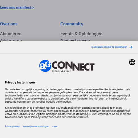
Lees ons manifest >
Over ons
Community
Abonneren
Events & Opleidingen
Adverteren
Nieuwsbrieven
Contact
Vacatures
Colofon
Whitepapers
Onze app
Privacyinstellingen
Volg ons
Redactionele partner