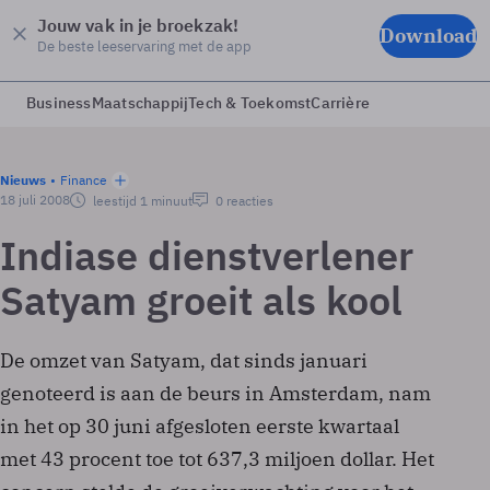
Jouw vak in je broekzak!
Download
De beste leeservaring met de app
Business
Maatschappij
Tech & Toekomst
Carrière
Nieuws
Finance
18 juli 2008
leestijd 1 minuut
0 reacties
Indiase dienstverlener
Satyam groeit als kool
De omzet van Satyam, dat sinds januari
genoteerd is aan de beurs in Amsterdam, nam
in het op 30 juni afgesloten eerste kwartaal
met 43 procent toe tot 637,3 miljoen dollar. Het