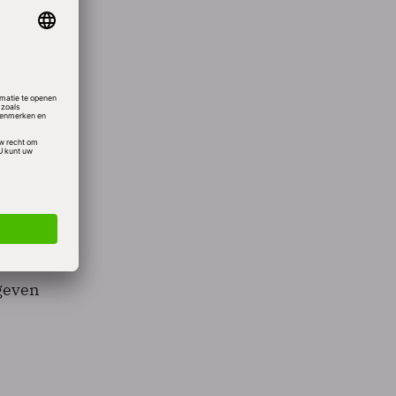
plust
en in
 het
pzichte
,9
ters 1
geven