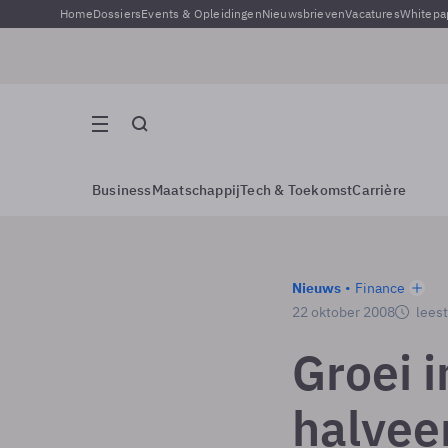
Home
Dossiers
Events & Opleidingen
Nieuwsbrieven
Vacatures
Whitepa
Business
Maatschappij
Tech & Toekomst
Carrière
Nieuws
Finance
22 oktober 2008
leest
Groei 
halvee