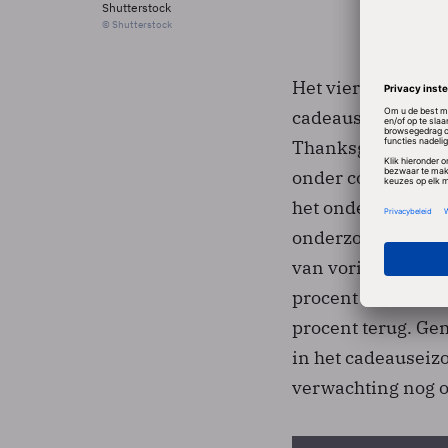
Shutterstock
© Shutterstock
Het vierde kwarta
cadeauseizoen dat
Thanksgiving.Over
onder consumenten
het onderzoek geef
onderzoek neemt d
van vorig jaar. A
procent meer over
procent terug. Ge
in het cadeauseizo
verwachting nog o