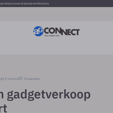
pers
Abonneren
Adverteren
Partners
ijd 1 minuut
0 reacties
in gadgetverkoop
rt