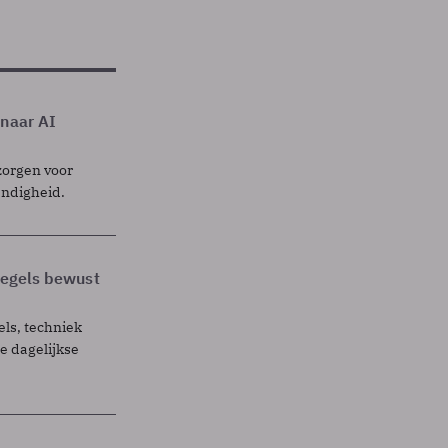
 naar AI
zorgen voor
endigheid.
 regels bewust
els, techniek
 dagelijkse