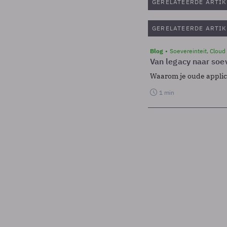
GERELATEERDE ARTIK
GERELATEERDE ARTIK
Blog
Soevereinteit, Cloud
Van legacy naar soev
Waarom je oude applicat
1 min