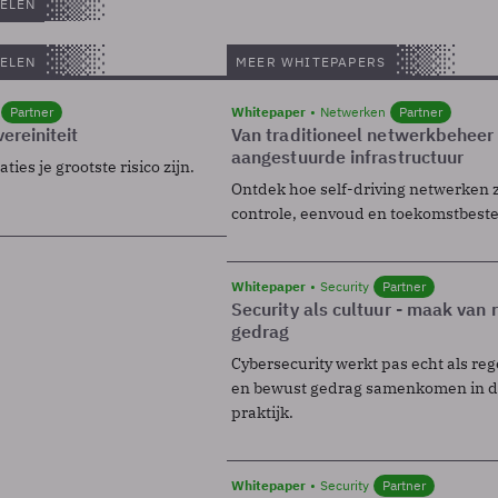
ELEN
ELEN
MEER WHITEPAPERS
Partner
Whitepaper
Netwerken
Partner
ereiniteit
Van traditioneel netwerkbeheer
aangestuurde infrastructuur
ies je grootste risico zijn.
Ontdek hoe self-driving netwerken 
controle, eenvoud en toekomstbest
Whitepaper
Security
Partner
Security als cultuur - maak van
gedrag
Cybersecurity werkt pas echt als reg
en bewust gedrag samenkomen in de
praktijk.
Whitepaper
Security
Partner