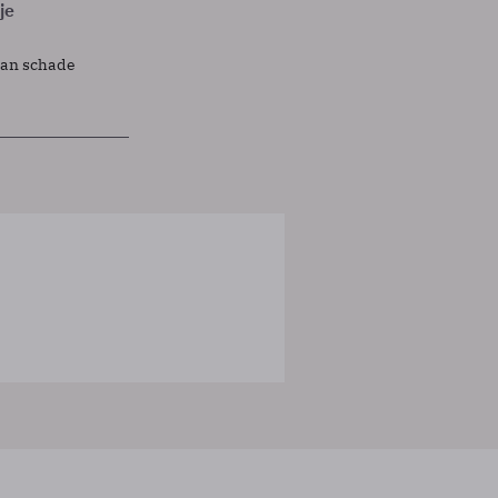
je
lan schade