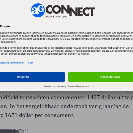
al is een belangrijke graadmeter vanwege het
 in de Verenigde Staten eind november begint met
igens verbaast het de branchevereniging dat de koo
 relatief hoog blijft. Een kwart van de ondervraagd
t aan van plan te zijn videospellen te kopen. Volgens
e vraag naar mobiele telefoons 11 procent toe ten o
an audio- en videoapparatuur gaat naar verwachting 3
 de toonbank. Daarentegen valt de vraag naar compu
middeld verwachten consumenten 1437 dollar uit te 
en. In het vergelijkbaar onderzoek vorig jaar lag de
p 1671 dollar per consument.