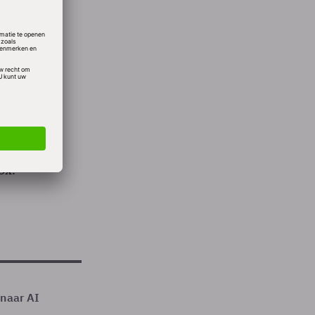
de
code.
t
ox.
 naar AI