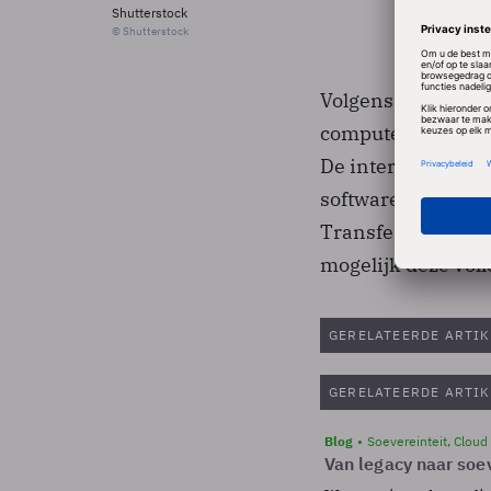
Shutterstock
© Shutterstock
Volgens Gizmox gaa
computers die met
De interface toont
softwareserver m
Transfer Protocol.
mogelijk deze vol
GERELATEERDE ARTIK
GERELATEERDE ARTIK
Blog
Soevereinteit, Cloud
Van legacy naar soev