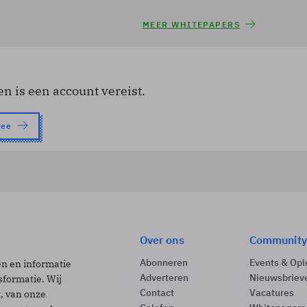
MEER WHITEPAPERS
en is een account vereist.
nee
Over ons
Community
Abonneren
Events & Opl
ën en informatie
Adverteren
Nieuwsbriev
sformatie. Wij
Contact
Vacatures
t, van onze