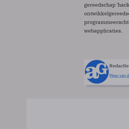
gereedschap 'hack 
ontwikkelgereeds
programmeerachter
webapplicaties.
Redactie
Meer van d