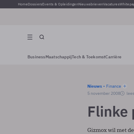
Home
Dossiers
Events & Opleidingen
Nieuwsbrieven
Vacatures
Whitepa
Business
Maatschappij
Tech & Toekomst
Carrière
Nieuws
Finance
5 november 2008
lees
Flinke 
Gizmox wil met de