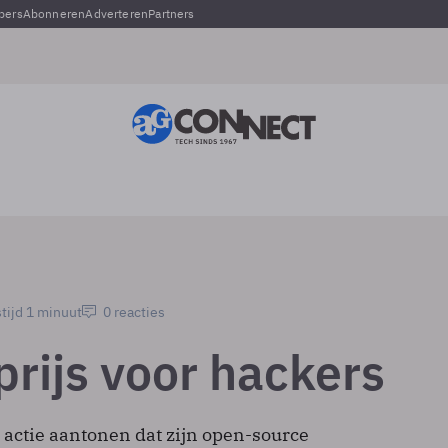
pers
Abonneren
Adverteren
Partners
tijd 1 minuut
0 reacties
prijs voor hackers
 actie aantonen dat zijn open-source