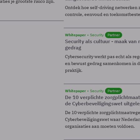
ies je grootste risico zijn.
Ontdek hoe self-driving netwerken 
controle, eenvoud en toekomstbest
Whitepaper
Security
Partner
Security als cultuur - maak van
gedrag
Cybersecurity werkt pas echt als reg
en bewust gedrag samenkomen in de
praktijk.
Whitepaper
Security
Partner
De 10 verplichte zorgplichtmaa
de Cyberbeveiligingswet uitgel
De 10 verplichte zorgplichtmaatreg
Cyberbeveiligingswet waar Nederla
organisaties aan moeten voldoen.