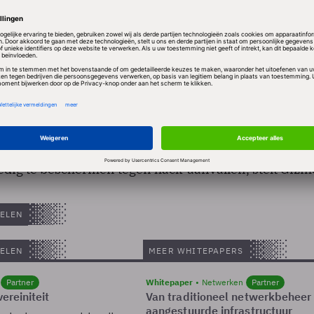
t het dan ook om een 'lege client'-architectuur. Op 
 Visual WebGUI is ontwikkeld, draait namelijk geen 
 alleen de beeldinformatie die komt vanaf een
et behulp van Extensible Markup Language Hypertex
 Doordat de interface zelf geen code uitvoert, was het
ledig te beschermen tegen hack-aanvallen, stelt Gizm
ELEN
ELEN
MEER WHITEPAPERS
Partner
Whitepaper
Netwerken
Partner
ereiniteit
Van traditioneel netwerkbeheer
aangestuurde infrastructuur