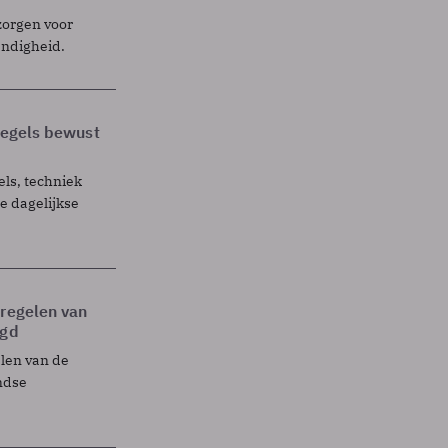
zorgen voor
endigheid.
 regels bewust
els, techniek
 dagelijkse
tregelen van
egd
elen van de
ndse