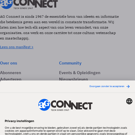
AG Connect is sinds 1967 de essentiële bron van ideeën en informatie
die betekenis geven aan een wereld in constante transformatie. Wij
laten zien hoe tech elk aspect van ons leven verandert, van onze
organisaties, ons werk en onze carrière tot onze cultuur, wetenschap
en maatschappij.
Lees ons manifest >
Over ons
Community
Abonneren
Events & Opleidingen
Adverteren
Nieuwsbrieven
Contact
Vacatures
Colofon
Whitepapers
Onze app
Privacyinstellingen
Volg ons