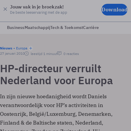
Jouw vak in je broekzak!
Download
De beste leeservaring met de app
Business
Maatschappij
Tech & Toekomst
Carrière
Nieuws
Europa
27 januari 2010
leestijd 1 minuut
0 reacties
HP-directeur verruilt
Nederland voor Europa
In zijn nieuwe hoedanigheid wordt Daniels
verantwoordelijk voor HP’s activiteiten in
Oostenrijk, België/Luxemburg, Denemarken,
Finland & de Baltische staten, Nederland,