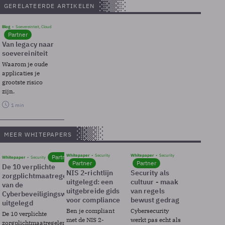
GERELATEERDE ARTIKELEN
Blog
Soevereinteit, Cloud
Partner
Van legacy naar
soevereiniteit
Waarom je oude
applicaties je
grootste risico
zijn.
1 min
MEER WHITEPAPERS
Whitepaper
Security
Whitepaper
Security
Partner
Whitepaper
Security
Partner
Partner
De 10 verplichte
NIS 2-richtlijn
Security als
zorgplichtmaatregelen
uitgelegd: een
cultuur - maak
van de
uitgebreide gids
van regels
Cyberbeveiligingswet
voor compliance
bewust gedrag
uitgelegd
Ben je compliant
Cybersecurity
De 10 verplichte
met de NIS 2-
werkt pas echt als
zorgplichtmaatregelen