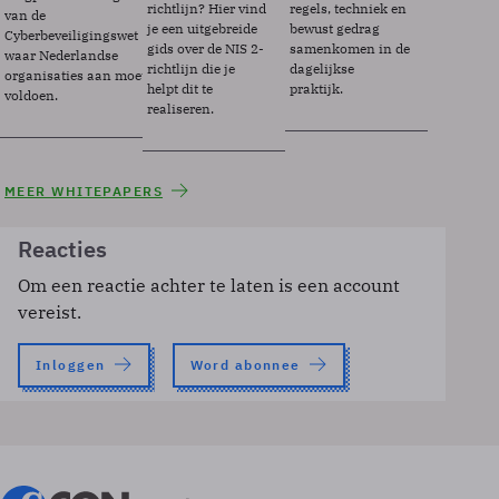
richtlijn? Hier vind
regels, techniek en
van de
je een uitgebreide
bewust gedrag
Cyberbeveiligingswet
gids over de NIS 2-
samenkomen in de
waar Nederlandse
richtlijn die je
dagelijkse
organisaties aan moeten
helpt dit te
praktijk.
voldoen.
realiseren.
MEER WHITEPAPERS
Reacties
Om een reactie achter te laten is een account
vereist.
Inloggen
Word abonnee