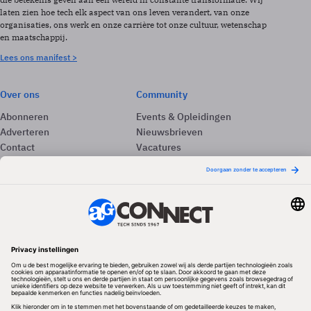
laten zien hoe tech elk aspect van ons leven verandert, van onze
organisaties, ons werk en onze carrière tot onze cultuur, wetenschap
en maatschappij.
Lees ons manifest >
Over ons
Community
Abonneren
Events & Opleidingen
Adverteren
Nieuwsbrieven
Contact
Vacatures
Colofon
Whitepapers
Onze app
Privacyinstellingen
Volg ons
Redactionele partner