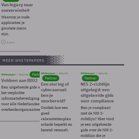
Van legacy naar
soevereiniteit
Waarom je oude
applicaties je
grootste risico
zijn.
1 min
MEER WHITEPAPERS
Whitepaper
Security
Whitepaper
Security
Partner
Whitepaper
Security
Partner
Partner
Voldoen aan BIO2
Een storing of
NIS 2-richtlijn
Een uitgebreide gids over BIO2,
cyberaanval:
uitgelegd: een
het verplichte
ben je
uitgebreide gids
informatiebeveiligingsframework
voorbereid?
voor compliance
voor alle Nederlandse
Ontdek hoe een
Ben je compliant
overheidsorganisaties.
goed
met de NIS 2-
calamiteitenplan
richtlijn? Hier vind
schade beperkt en
je een uitgebreide
herstel versnelt.
gids over de NIS 2-
richtlijn die je