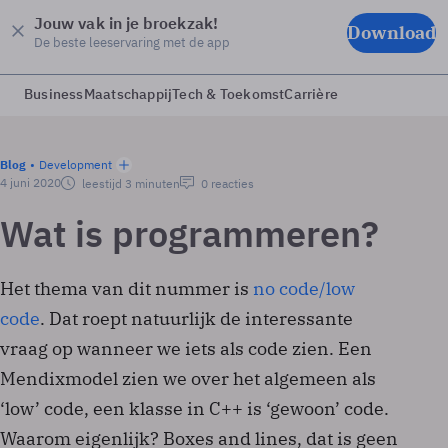
Jouw vak in je broekzak!
Download
De beste leeservaring met de app
Business
Maatschappij
Tech & Toekomst
Carrière
Blog
Development
4 juni 2020
leestijd 3 minuten
0 reacties
Wat is programmeren?
Het thema van dit nummer is
no code/low
code
. Dat roept natuurlijk de interessante
vraag op wanneer we iets als code zien. Een
Mendixmodel zien we over het algemeen als
‘low’ code, een klasse in C++ is ‘gewoon’ code.
Waarom eigenlijk? Boxes and lines, dat is geen