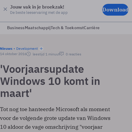
Jouw vak in je broekzak!
Download
De beste leeservaring met de app
Business
Maatschappij
Tech & Toekomst
Carrière
Nieuws
Development
14 oktober 2016
leestijd 1 minuut
0 reacties
'Voorjaarsupdate
Windows 10 komt in
maart'
Tot nog toe hanteerde Microsoft als moment
voor de volgende grote update van Windows
10 aldoor de vage omschrijving "voorjaar