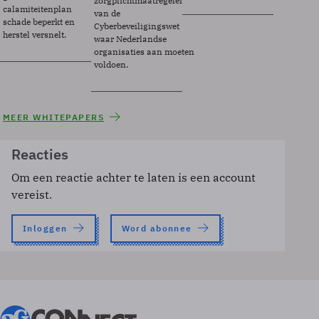
zorgplichtmaatregelen
calamiteitenplan
van de
schade beperkt en
Cyberbeveiligingswet
herstel versnelt.
waar Nederlandse
organisaties aan moeten
voldoen.
MEER WHITEPAPERS
Reacties
Om een reactie achter te laten is een account
vereist.
Inloggen
Word abonnee