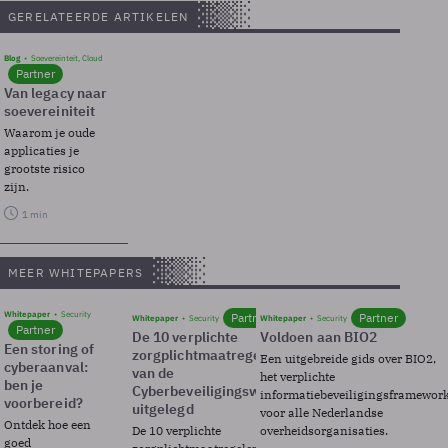
GERELATEERDE ARTIKELEN
Blog
Soevereinteit, Cloud
Partner
Van legacy naar
soevereiniteit
Waarom je oude
applicaties je
grootste risico
zijn.
1 min
MEER WHITEPAPERS
Whitepaper
Security
Partner
Partner
Whitepaper
Security
Whitepaper
Security
Partner
De 10 verplichte
Voldoen aan BIO2
Een storing of
zorgplichtmaatregelen
Een uitgebreide gids over BIO2,
cyberaanval:
van de
het verplichte
ben je
Cyberbeveiligingswet
informatiebeveiligingsframewor
voorbereid?
uitgelegd
voor alle Nederlandse
Ontdek hoe een
De 10 verplichte
overheidsorganisaties.
goed