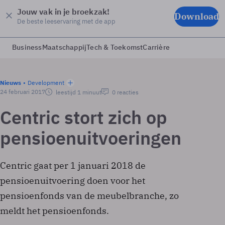
Jouw vak in je broekzak!
Download
De beste leeservaring met de app
Business
Maatschappij
Tech & Toekomst
Carrière
Nieuws
Development
24 februari 2017
leestijd 1 minuut
0 reacties
Centric stort zich op
pensioenuitvoeringen
Centric gaat per 1 januari 2018 de
pensioenuitvoering doen voor het
pensioenfonds van de meubelbranche, zo
meldt het pensioenfonds.