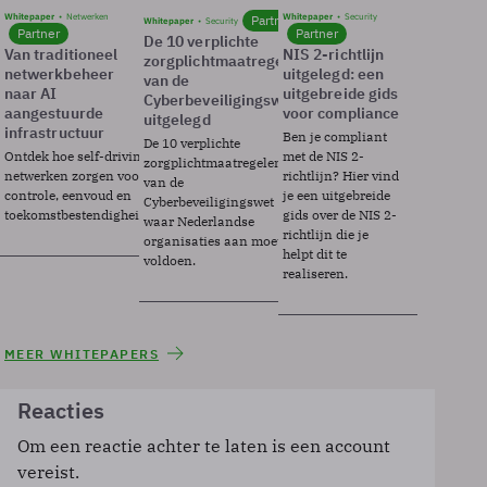
Whitepaper
Netwerken
Whitepaper
Security
Partner
Whitepaper
Security
Partner
Partner
De 10 verplichte
Van traditioneel
NIS 2-richtlijn
zorgplichtmaatregelen
netwerkbeheer
uitgelegd: een
van de
naar AI
uitgebreide gids
Cyberbeveiligingswet
aangestuurde
voor compliance
uitgelegd
infrastructuur
Ben je compliant
De 10 verplichte
Ontdek hoe self-driving
met de NIS 2-
zorgplichtmaatregelen
netwerken zorgen voor
richtlijn? Hier vind
van de
controle, eenvoud en
je een uitgebreide
Cyberbeveiligingswet
toekomstbestendigheid.
gids over de NIS 2-
waar Nederlandse
richtlijn die je
organisaties aan moeten
helpt dit te
voldoen.
realiseren.
MEER WHITEPAPERS
Reacties
Om een reactie achter te laten is een account
vereist.