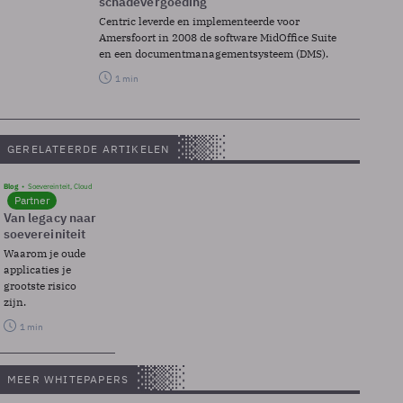
schadevergoeding
Centric leverde en implementeerde voor
Amersfoort in 2008 de software MidOffice Suite
en een documentmanagementsysteem (DMS).
1 min
GERELATEERDE ARTIKELEN
Blog
Soevereinteit, Cloud
Partner
Van legacy naar
soevereiniteit
Waarom je oude
applicaties je
grootste risico
zijn.
1 min
MEER WHITEPAPERS