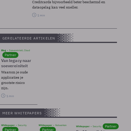
Creditcards bijvoorbeeld beter beschermd en
dataopslag kan veel sneller.
1 min
GERELATEERDE ARTIKELEN
Blog
Soevereinteit, Cloud
Partner
Van legacy naar
soevereiniteit
Waarom je oude
applicaties je
grootste risico
zijn.
1 min
MEER WHITEPAPERS
Whitepaper
Security
Whitepaper
Netwerken
Partner
Whitepaper
Security
Partner
Partner