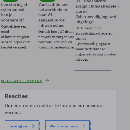
De 10 verplichte
Een storing of
Van traditioneel
zorgplichtmaatregelen
cyberaanval:
netwerkbeheer
van de
ben je
naar AI
Cyberbeveiligingswet
voorbereid?
aangestuurde
uitgelegd
infrastructuur
Ontdek hoe een
De 10 verplichte
goed
Ontdek hoe self-driving
zorgplichtmaatregelen
calamiteitenplan
netwerken zorgen voor
van de
schade beperkt en
controle, eenvoud en
Cyberbeveiligingswet
herstel versnelt.
toekomstbestendigheid.
waar Nederlandse
organisaties aan moeten
voldoen.
MEER WHITEPAPERS
Reacties
Om een reactie achter te laten is een account
vereist.
Inloggen
Word abonnee