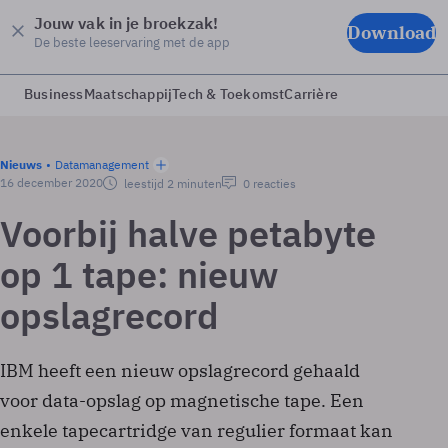
Jouw vak in je broekzak!
Download
De beste leeservaring met de app
Business
Maatschappij
Tech & Toekomst
Carrière
Nieuws
Datamanagement
16 december 2020
leestijd 2 minuten
0 reacties
Voorbij halve petabyte
op 1 tape: nieuw
opslagrecord
IBM heeft een nieuw opslagrecord gehaald
voor data-opslag op magnetische tape. Een
enkele tapecartridge van regulier formaat kan