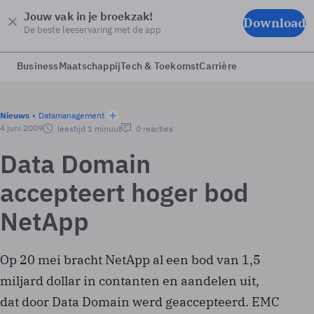
Jouw vak in je broekzak!
Download
De beste leeservaring met de app
Business
Maatschappij
Tech & Toekomst
Carrière
Nieuws
Datamanagement
4 juni 2009
leestijd 1 minuut
0 reacties
Data Domain
accepteert hoger bod
NetApp
Op 20 mei bracht NetApp al een bod van 1,5
miljard dollar in contanten en aandelen uit,
dat door Data Domain werd geaccepteerd. EMC