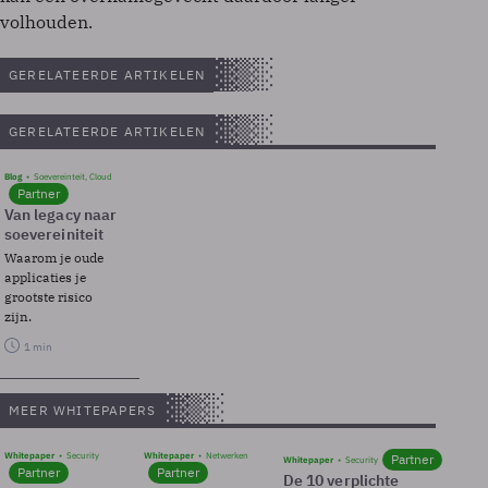
volhouden.
GERELATEERDE ARTIKELEN
GERELATEERDE ARTIKELEN
Blog
Soevereinteit, Cloud
Partner
Van legacy naar
soevereiniteit
Waarom je oude
applicaties je
grootste risico
zijn.
1 min
MEER WHITEPAPERS
Whitepaper
Security
Whitepaper
Netwerken
Partner
Whitepaper
Security
Partner
Partner
De 10 verplichte