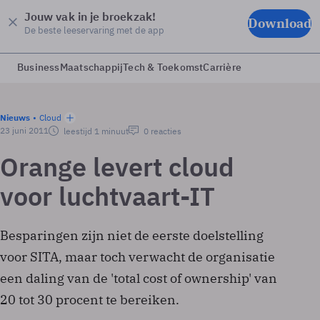
Jouw vak in je broekzak!
Download
De beste leeservaring met de app
Business
Maatschappij
Tech & Toekomst
Carrière
Nieuws
Cloud
23 juni 2011
leestijd 1 minuut
0 reacties
Orange levert cloud
voor luchtvaart-IT
Besparingen zijn niet de eerste doelstelling
voor SITA, maar toch verwacht de organisatie
een daling van de 'total cost of ownership' van
20 tot 30 procent te bereiken.