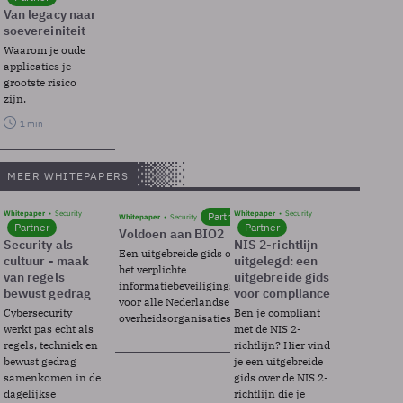
Van legacy naar
soevereiniteit
Waarom je oude
applicaties je
grootste risico
zijn.
1 min
MEER WHITEPAPERS
Whitepaper
Security
Whitepaper
Security
Partner
Whitepaper
Security
Partner
Partner
Voldoen aan BIO2
Security als
NIS 2-richtlijn
Een uitgebreide gids over BIO2,
cultuur - maak
uitgelegd: een
het verplichte
van regels
uitgebreide gids
informatiebeveiligingsframework
bewust gedrag
voor compliance
voor alle Nederlandse
Cybersecurity
Ben je compliant
overheidsorganisaties.
werkt pas echt als
met de NIS 2-
regels, techniek en
richtlijn? Hier vind
bewust gedrag
je een uitgebreide
samenkomen in de
gids over de NIS 2-
dagelijkse
richtlijn die je