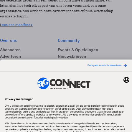
die betekenis geven aan een wereld in constante transformatie. Wij
laten zien hoe tech elk aspect van ons leven verandert, van onze
organisaties, ons werk en onze carrière tot onze cultuur, wetenschap
en maatschappij.
Lees ons manifest >
Over ons
Community
Abonneren
Events & Opleidingen
Adverteren
Nieuwsbrieven
Contact
Vacatures
Colofon
Whitepapers
Onze app
Privacyinstellingen
Volg ons
Redactionele partner