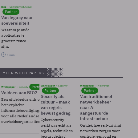
Blog
Soevereinteit, Cloud
Partner
Van legacy naar
soevereiniteit
Waarom je oude
applicaties je
grootste risico
zijn.
1 min
MEER WHITEPAPERS
Whitepaper
Security
Whitepaper
Netwerken
Partner
Whitepaper
Security
Partner
Partner
Voldoen aan BIO2
Security als
Van traditioneel
Een uitgebreide gids over BIO2,
cultuur - maak
netwerkbeheer
het verplichte
van regels
naar AI
informatiebeveiligingsframework
bewust gedrag
aangestuurde
voor alle Nederlandse
infrastructuur
Cybersecurity
overheidsorganisaties.
werkt pas echt als
Ontdek hoe self-driving
regels, techniek en
netwerken zorgen voor
bewust gedrag
controle, eenvoud en