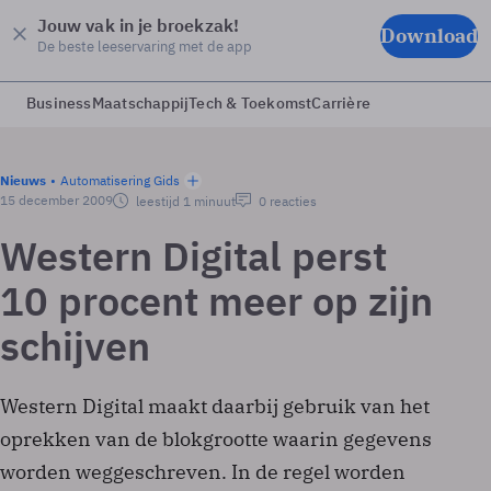
Jouw vak in je broekzak!
Download
De beste leeservaring met de app
Business
Maatschappij
Tech & Toekomst
Carrière
Nieuws
Automatisering Gids
15 december 2009
leestijd 1 minuut
0 reacties
Western Digital perst
10 procent meer op zijn
schijven
Western Digital maakt daarbij gebruik van het
oprekken van de blokgrootte waarin gegevens
worden weggeschreven. In de regel worden