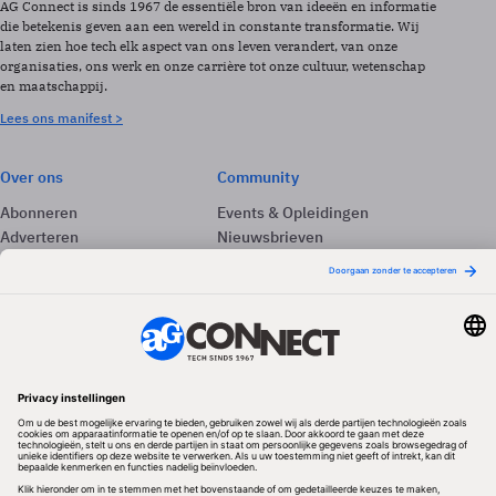
AG Connect is sinds 1967 de essentiële bron van ideeën en informatie
die betekenis geven aan een wereld in constante transformatie. Wij
laten zien hoe tech elk aspect van ons leven verandert, van onze
organisaties, ons werk en onze carrière tot onze cultuur, wetenschap
en maatschappij.
Lees ons manifest >
Over ons
Community
Abonneren
Events & Opleidingen
Adverteren
Nieuwsbrieven
Contact
Vacatures
Colofon
Whitepapers
Onze app
Privacyinstellingen
Volg ons
Redactionele partner