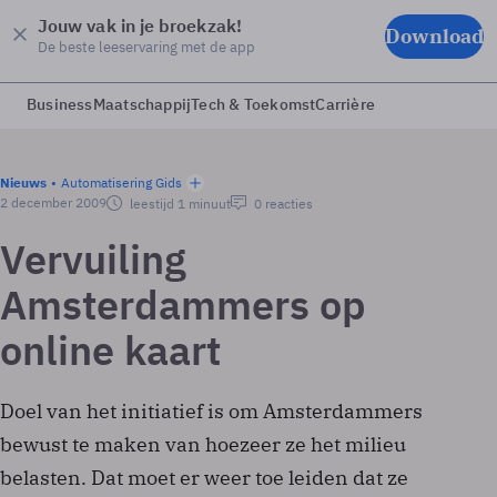
Jouw vak in je broekzak!
Download
De beste leeservaring met de app
Business
Maatschappij
Tech & Toekomst
Carrière
Nieuws
Automatisering Gids
2 december 2009
leestijd 1 minuut
0 reacties
Vervuiling
Amsterdammers op
online kaart
Doel van het initiatief is om Amsterdammers
bewust te maken van hoezeer ze het milieu
belasten. Dat moet er weer toe leiden dat ze