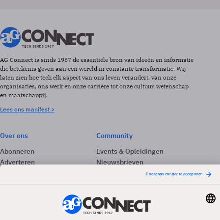
AG Connect is sinds 1967 de essentiële bron van ideeën en informatie
die betekenis geven aan een wereld in constante transformatie. Wij
laten zien hoe tech elk aspect van ons leven verandert, van onze
organisaties, ons werk en onze carrière tot onze cultuur, wetenschap
en maatschappij.
Lees ons manifest >
Over ons
Community
Abonneren
Events & Opleidingen
Adverteren
Nieuwsbrieven
Contact
Vacatures
Colofon
Whitepapers
Onze app
Privacyinstellingen