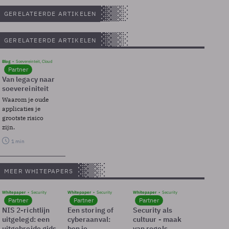
GERELATEERDE ARTIKELEN
GERELATEERDE ARTIKELEN
Blog
Soevereinteit, Cloud
Partner
Van legacy naar
soevereiniteit
Waarom je oude
applicaties je
grootste risico
zijn.
1 min
MEER WHITEPAPERS
Whitepaper
Security
Whitepaper
Security
Whitepaper
Security
Partner
Partner
Partner
NIS 2-richtlijn
Een storing of
Security als
uitgelegd: een
cyberaanval:
cultuur - maak
uitgebreide gids
ben je
van regels