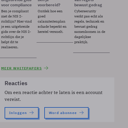
voor compliance
voorbereid?
bewust gedrag
Ben je compliant
Ontdek hoe een
Cybersecurity
met de NIS 2-
goed
werkt pas echt als
richtlijn? Hier vind
calamiteitenplan
regels, techniek en
je een uitgebreide
schade beperkt en
bewust gedrag
gids over de NIS 2-
herstel versnelt.
samenkomen in de
richtlijn die je
dagelijkse
helpt dit te
praktijk.
realiseren.
MEER WHITEPAPERS
Reacties
Om een reactie achter te laten is een account
vereist.
Inloggen
Word abonnee