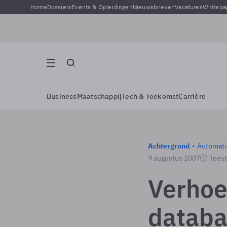
Home
Dossiers
Events & Opleidingen
Nieuwsbrieven
Vacatures
Whitepa
Business
Maatschappij
Tech & Toekomst
Carrière
Achtergrond
Automati
9 augustus 2007
leest
Verhoe
databa