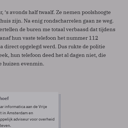
ur, ‘s avonds half twaalf. Ze nemen poolshoogte
 thuis zijn. Na enig rondscharrelen gaan ze weg.
rtellen de buren me totaal verbaasd dat tijdens
anaf hun vaste telefoon het nummer 112
 direct opgelegd werd. Dus rukte de politie
eek, hun telefoon deed het al dagen niet, die
e huizen evenmin.
rhoef
ar informatica aan de Vrije
it in Amsterdam en
pelijk adviseur voor overheid
sleven.