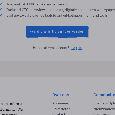
Toegang tot 3 PRO artikelen per maand
Inclusief CTO interviews, podcasts, digitale specials en whitepape
Blijf up-to-date over de laatste ontwikkelingen in en rond tech
Word gratis lid en lees verder
Heb je al een account?
Log in
Over ons
Community
Abonneren
Events & Opl
ën en informatie
Adverteren
Nieuwsbriev
sformatie. Wij
Contact
Vacatures