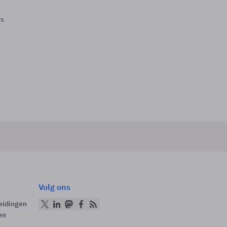
rs
Volg ons
eidingen
en