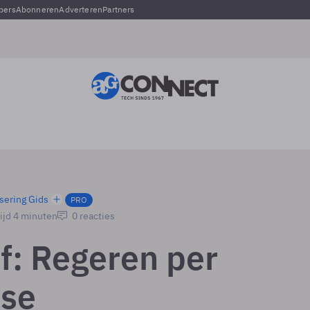
pers
Abonneren
Adverteren
Partners
sering Gids
PRO
ijd 4 minuten
0 reacties
f: Regeren per
se